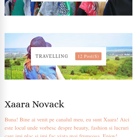
12 Post(s)
TRAVELLING
Xaara Novack
Buna! Bine ai venit pe canalul meu, eu sunt Xaara! Aici
este locul unde vorbesc despre beauty, fashion si lucruri
care imi plac si imi fac viata mai frumoasa. Enjoy!