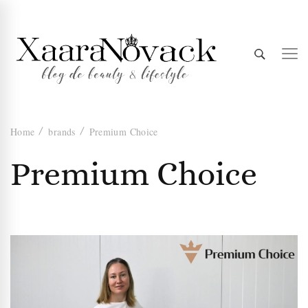
Xaara
blog de beauty & lifestyle
Home
brands
Premium Choice
Novack
Premium Choice