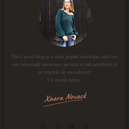
Dacă acest blog ți-a adus puțină inspirație, idei noi
sau informații prețioase, nu uita să mă urmărești și
pe rețelele de socializare!
Cu multă iubire,
Xaara Novack