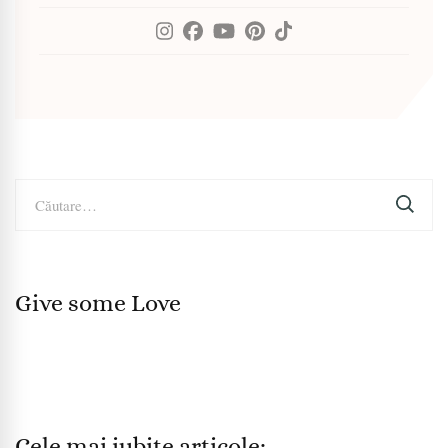
Caută
după:
Give some Love
Cele mai iubite articole: