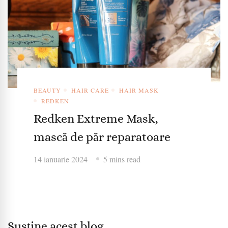
BEAUTY
HAIR CARE
HAIR MASK
REDKEN
Redken Extreme Mask,
mască de păr reparatoare
14 ianuarie 2024
5 mins read
Susține acest blog