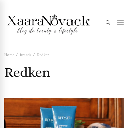
Xaara
blog de beauty & lifestyle
Home
brands
Redken
Novack
Redken