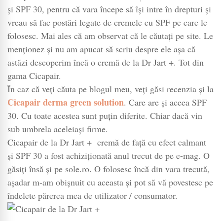
Dr
și SPF 30, pentru că vara începe să își intre în drepturi și
Jart
vreau să fac postări legate de cremele cu SPF pe care le
+
folosesc. Mai ales că am observat că le căutați pe site. Le
cremă
menționez și nu am apucat să scriu despre ele așa că
de
astăzi descoperim încă o cremă de la Dr Jart +. Tot din
față
gama Cicapair.
cu
În caz că veți căuta pe blogul meu, veți găsi recenzia și la
efect
Cicapair derma green solution
. Care are și aceea SPF
calmant
și
30. Cu toate acestea sunt puțin diferite. Chiar dacă vin
SPF
sub umbrela aceleiași firme.
30
Cicapair de la Dr Jart + cremă de față cu efect calmant
și SPF 30 a fost achiziționată anul trecut de pe e-mag. O
găsiți însă și pe sole.ro. O folosesc încă din vara trecută,
așadar m-am obișnuit cu aceasta și pot să vă povestesc pe
îndelete părerea mea de utilizator / consumator.