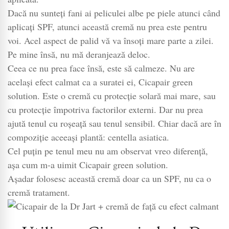
Dacă nu sunteți fani ai peliculei albe pe piele atunci când
aplicați SPF, atunci această cremă nu prea este pentru
voi. Acel aspect de palid vă va însoți mare parte a zilei.
Pe mine însă, nu mă deranjează deloc.
Ceea ce nu prea face însă, este să calmeze. Nu are
același efect calmat ca a suratei ei, Cicapair green
solution. Este o cremă cu protecție solară mai mare, sau
cu protecție împotriva factorilor externi. Dar nu prea
ajută tenul cu roșeață sau tenul sensibil. Chiar dacă are în
compoziție aceeași plantă: centella asiatica.
Cel puțin pe tenul meu nu am observat vreo diferență,
așa cum m-a uimit Cicapair green solution.
Așadar folosesc această cremă doar ca un SPF, nu ca o
cremă tratament.