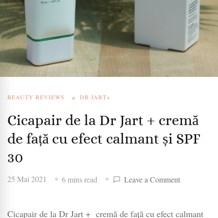
BEAUTY REVIEWS
DR JART+
Cicapair de la Dr Jart + cremă
de față cu efect calmant și SPF
30
on
25 Mai 2021
6 mins read
Leave a Comment
Cicapair
de
Cicapair de la Dr Jart + cremă de față cu efect calmant
la