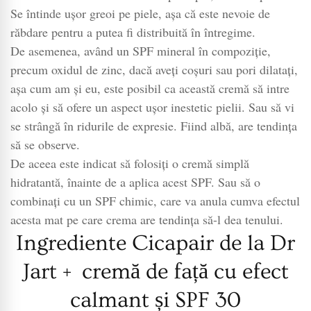
Se întinde ușor greoi pe piele, așa că este nevoie de
răbdare pentru a putea fi distribuită în întregime.
De asemenea, având un SPF mineral în compoziție,
precum oxidul de zinc, dacă aveți coșuri sau pori dilatați,
așa cum am și eu, este posibil ca această cremă să intre
acolo și să ofere un aspect ușor inestetic pielii. Sau să vi
se strângă în ridurile de expresie. Fiind albă, are tendința
să se observe.
De aceea este indicat să folosiți o cremă simplă
hidratantă, înainte de a aplica acest SPF. Sau să o
combinați cu un SPF chimic, care va anula cumva efectul
acesta mat pe care crema are tendința să-l dea tenului.
Ingrediente Cicapair de la Dr
Jart + cremă de față cu efect
calmant și SPF 30