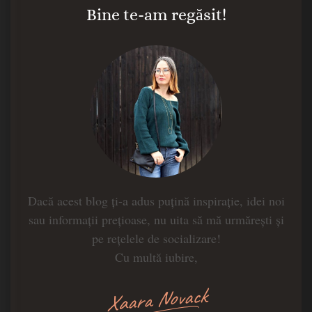
Bine te-am regăsit!
Dacă acest blog ți-a adus puțină inspirație, idei noi
sau informații prețioase, nu uita să mă urmărești și
pe rețelele de socializare!
Cu multă iubire,
Xaara Novack