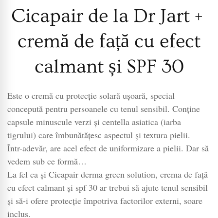
Cicapair de la Dr Jart +
cremă de față cu efect
calmant și SPF 30
Este o cremă cu protecție solară ușoară, special
concepută pentru persoanele cu tenul sensibil. Conține
capsule minuscule verzi și centella asiatica (iarba
tigrului) care îmbunătățesc aspectul și textura pielii.
Într-adevăr, are acel efect de uniformizare a pielii. Dar să
vedem sub ce formă…
La fel ca și Cicapair derma green solution, crema de față
cu efect calmant și spf 30 ar trebui să ajute tenul sensibil
și să-i ofere protecție împotriva factorilor externi, soare
inclus.