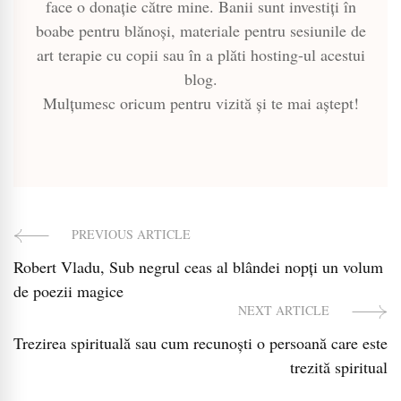
face o donație către mine. Banii sunt investiți în
boabe pentru blănoși, materiale pentru sesiunile de
art terapie cu copii sau în a plăti hosting-ul acestui
blog.
Mulțumesc oricum pentru vizită și te mai aștept!
PREVIOUS ARTICLE
Post
Robert Vladu, Sub negrul ceas al blândei nopți un volum
Navigation
de poezii magice
NEXT ARTICLE
Trezirea spirituală sau cum recunoști o persoană care este
trezită spiritual