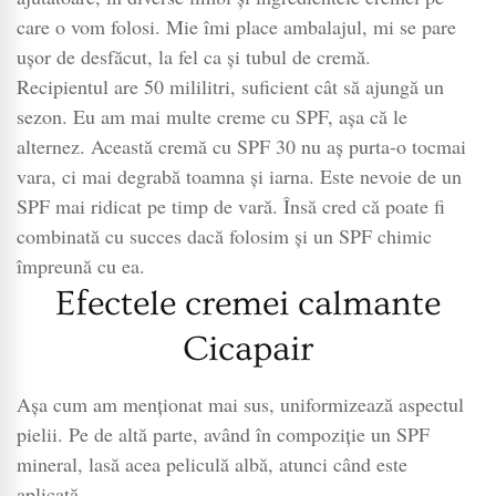
care o vom folosi. Mie îmi place ambalajul, mi se pare
ușor de desfăcut, la fel ca și tubul de cremă.
Recipientul are 50 mililitri, suficient cât să ajungă un
sezon. Eu am mai multe creme cu SPF, așa că le
alternez. Această cremă cu SPF 30 nu aș purta-o tocmai
vara, ci mai degrabă toamna și iarna. Este nevoie de un
SPF mai ridicat pe timp de vară. Însă cred că poate fi
combinată cu succes dacă folosim și un SPF chimic
împreună cu ea.
Efectele cremei calmante
Cicapair
Așa cum am menționat mai sus, uniformizează aspectul
pielii. Pe de altă parte, având în compoziție un SPF
mineral, lasă acea peliculă albă, atunci când este
aplicată.