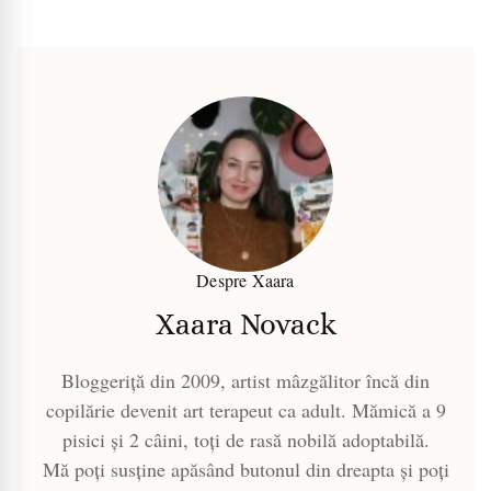
Despre Xaara
Xaara Novack
Bloggeriță din 2009, artist mâzgălitor încă din
copilărie devenit art terapeut ca adult. Mămică a 9
pisici și 2 câini, toți de rasă nobilă adoptabilă.
Mă poți susține apăsând butonul din dreapta și poți