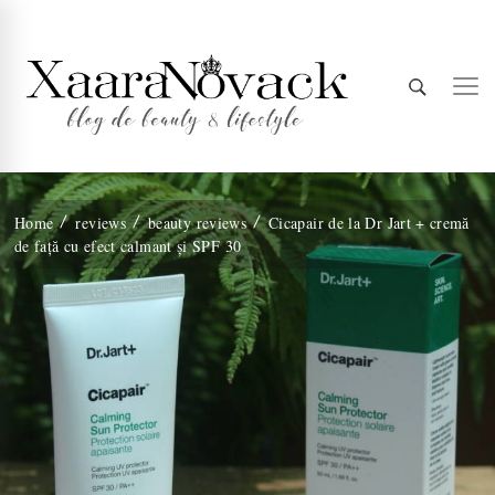
Xaara
blog de beauty & lifestyle
Home
reviews
beauty reviews
Cicapair de la Dr Jart + cremă
de față cu efect calmant și SPF 30
Novack