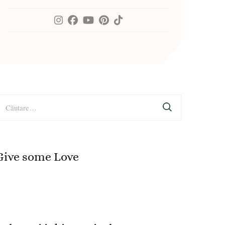
aută
upă:
Give some Love