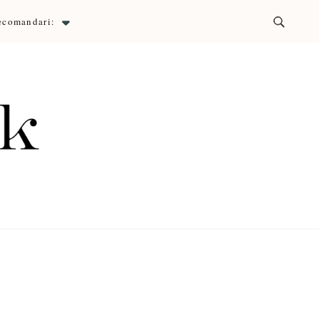
ecomandari:
ck