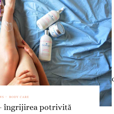
C
d
WS
BODY CARE
îngrijirea potrivită