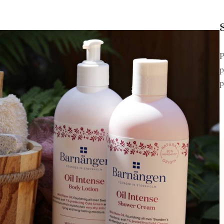
P
p
p