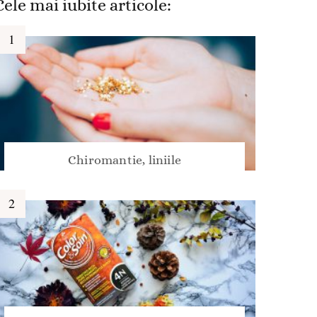
Cele mai iubite articole:
Chiromantie, liniile