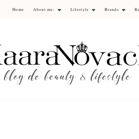
Home
About me:
Lifestyle
Brands
R
aara Nova
auty & lifestyle