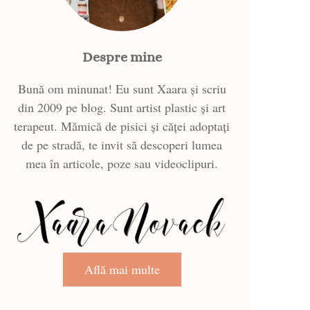
Despre mine
Bună om minunat! Eu sunt Xaara și scriu
din 2009 pe blog. Sunt artist plastic și art
terapeut. Mămică de pisici și căței adoptați
de pe stradă, te invit să descoperi lumea
mea în articole, poze sau videoclipuri.
Află mai multe