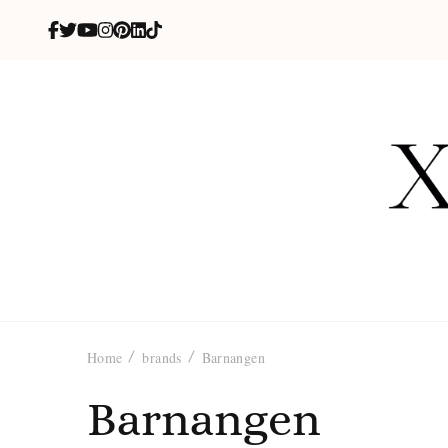
X
blog de be
Home
brands
Barnangen
Barnangen