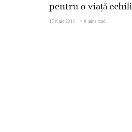
pentru o viață echil
17 iunie 2018
8 mins read