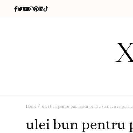
X
blog de be
Home
ulei bun pentru par.masca pentru stralucirea parulu
ulei bun pentru 