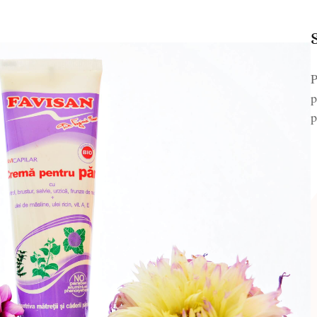
P
p
p