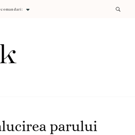
ecomandari:
ck
lucirea parului