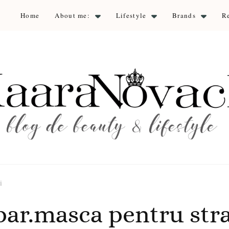
Home
About me:
Lifestyle
Brands
R
aara Nova
auty & lifestyle
i
par.masca pentru stra