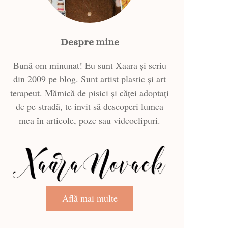
Despre mine
Bună om minunat! Eu sunt Xaara și scriu
din 2009 pe blog. Sunt artist plastic și art
terapeut. Mămică de pisici și căței adoptați
de pe stradă, te invit să descoperi lumea
mea în articole, poze sau videoclipuri.
Află mai multe