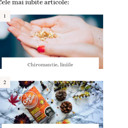
Cele mai iubite articole:
Chiromantie, liniile