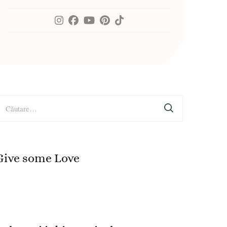
aută
upă:
Give some Love