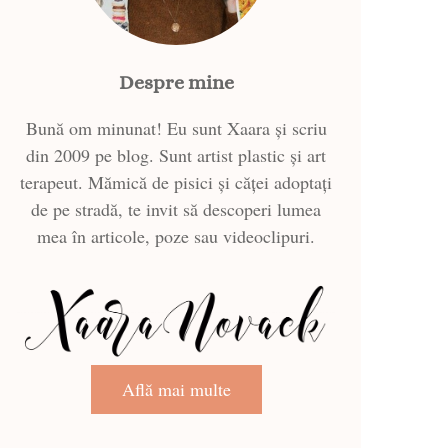
Despre mine
Bună om minunat! Eu sunt Xaara și scriu
din 2009 pe blog. Sunt artist plastic și art
terapeut. Mămică de pisici și căței adoptați
de pe stradă, te invit să descoperi lumea
mea în articole, poze sau videoclipuri.
Află mai multe