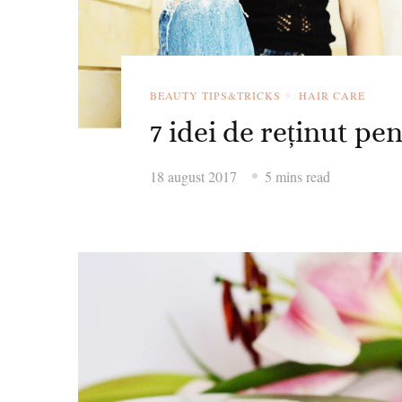
BEAUTY TIPS&TRICKS
HAIR CARE
7 idei de reținut pe
18 august 2017
5 mins read