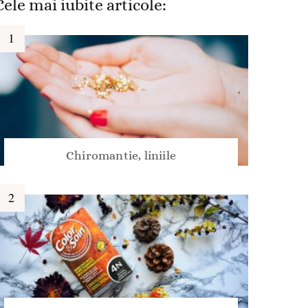
Cele mai iubite articole:
Chiromantie, liniile