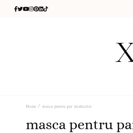
X
blog de be
Home
masca pentru par stralucitor
masca pentru par