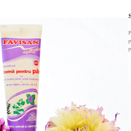
P
p
p