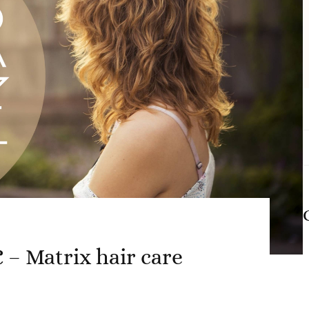
C
d
 Matrix hair care