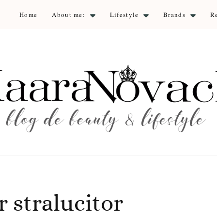
Home
About me:
Lifestyle
Brands
R
aara Nova
auty & lifestyle
 stralucitor