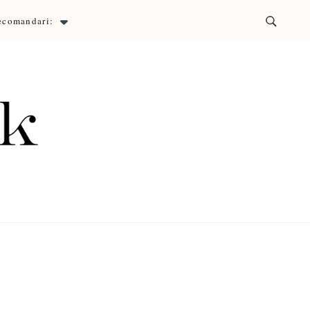
ecomandari:
ck