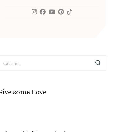
aută
upă:
Give some Love