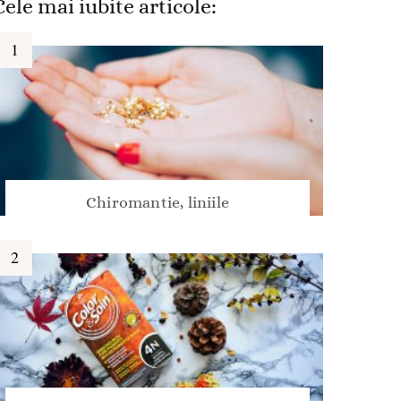
Cele mai iubite articole:
Chiromantie, liniile