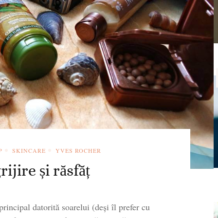
P
SKINCARE
YVES ROCHER
rijire și răsfăț
 principal datorită soarelui (deși îl prefer cu