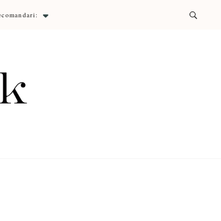
ecomandari:
ck