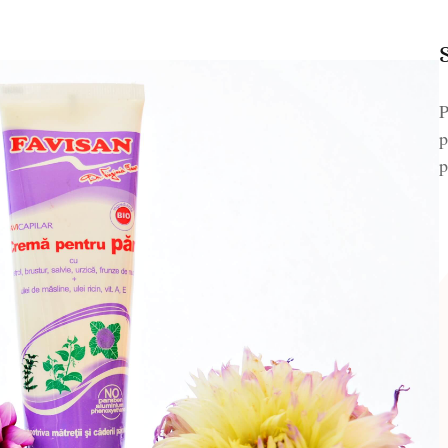
P
p
p