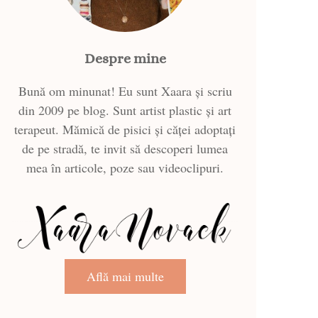
Despre mine
Bună om minunat! Eu sunt Xaara și scriu
din 2009 pe blog. Sunt artist plastic și art
terapeut. Mămică de pisici și căței adoptați
de pe stradă, te invit să descoperi lumea
mea în articole, poze sau videoclipuri.
Află mai multe