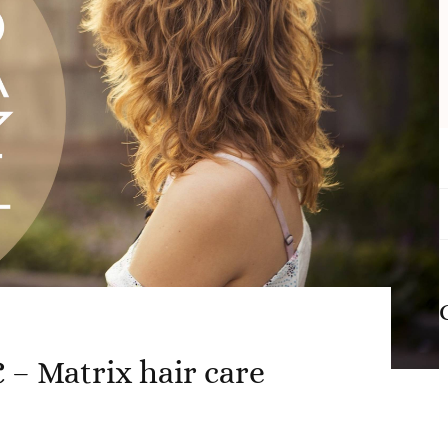
C
d
 Matrix hair care