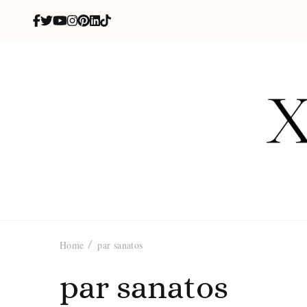
X
blog de be
Home
par sanatos
par sanatos