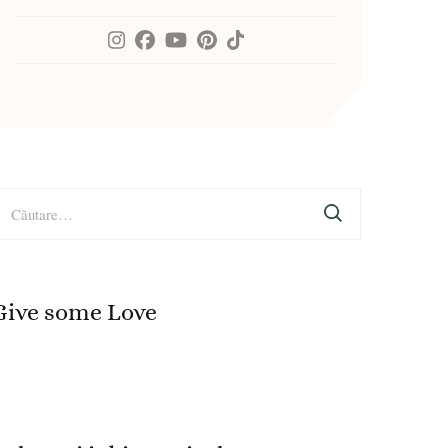
aută
upă:
Give some Love