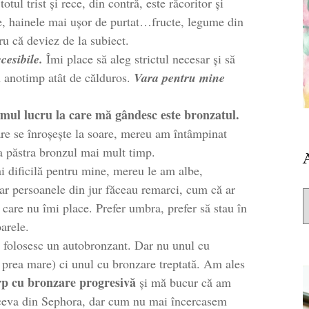
tul trist și rece, din contră, este răcoritor și
le, hainele mai ușor de purtat…fructe, legume din
u că deviez de la subiect.
ccesibile.
Îmi place să aleg strictul necesar și să
n anotimp atât de călduros.
Vara pentru mine
mul lucru la care mă gândesc este bronzatul.
are se înroșește la soare, mereu am întâmpinat
 păstra bronzul mai mult timp.
i dificilă pentru mine, mereu le am albe,
ar persoanele din jur făceau remarci, cum că ar
 care nu îmi place. Prefer umbra, prefer să stau în
arele.
ă folosesc un autobronzant. Dar nu unul cu
 prea mare) ci unul cu bronzare treptată. Am ales
p cu bronzare progresivă
și mă bucur că am
t ceva din Sephora, dar cum nu mai încercasem