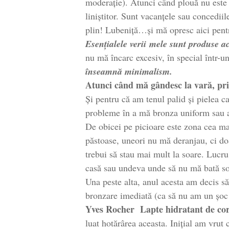
moderație). Atunci când plouă nu este to
liniștitor. Sunt vacanțele sau concedii
plin! Lubeniță…și mă opresc aici pentr
Esențialele verii mele sunt produse a
nu mă încarc excesiv, în special într-u
înseamnă minimalism.
Atunci când mă gândesc la vară, pri
Și pentru că am tenul palid și pielea c
probleme în a mă bronza uniform sau a
De obicei pe picioare este zona cea ma
păstoase, uneori nu mă deranjau, ci do
trebui să stau mai mult la soare. Lucru
casă sau undeva unde să nu mă bată so
Una peste alta, anul acesta am decis s
bronzare imediată (ca să nu am un șoc
Yves Rocher Lapte hidratant de cor
luat hotărârea aceasta. Inițial am vru