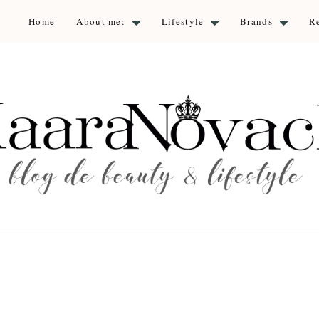
Home
About me:
Lifestyle
Brands
R
aara Nova
auty & lifestyle