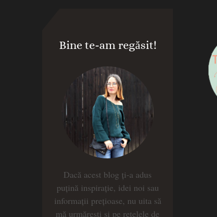
Bine te-am regăsit!
Dacă acest blog ți-a adus
puțină inspirație, idei noi sau
informații prețioase, nu uita să
mă urmărești și pe rețelele de