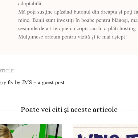
adoptabilă.
Mă poți susține apăsând butonul din dreapta și poți fa
mine. Banii sunt investiți în boabe pentru blănoși, ma
sesiunile de art terapie cu copii sau în a plăti hosting
Mulțumesc oricum pentru vizită și te mai aștept!
RTICLE
gry fly by JMS – a guest post
ion
Poate vei citi și aceste articole