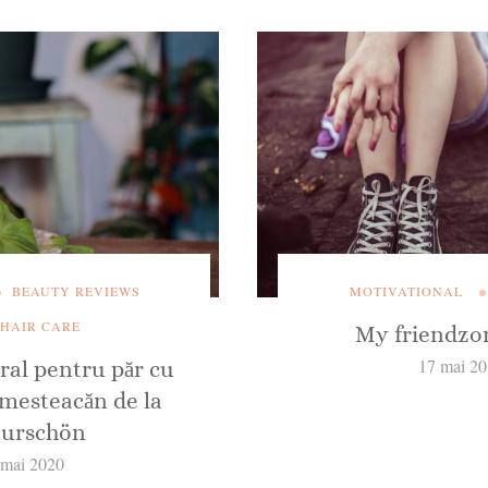
MOTIVATIONAL
BEAUTY REVIEWS
HAIR CARE
My friendzo
17 mai 2
al pentru păr cu
 mesteacăn de la
turschӧn
 mai 2020