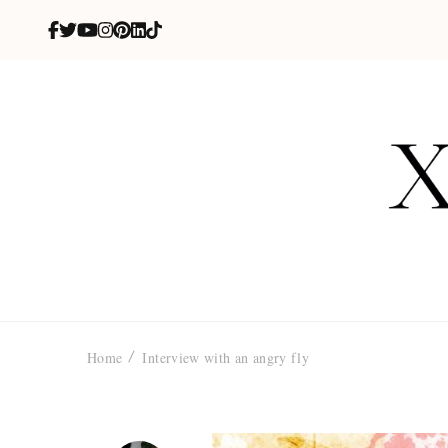
X
blog de be
Home
Interview with an angry fly