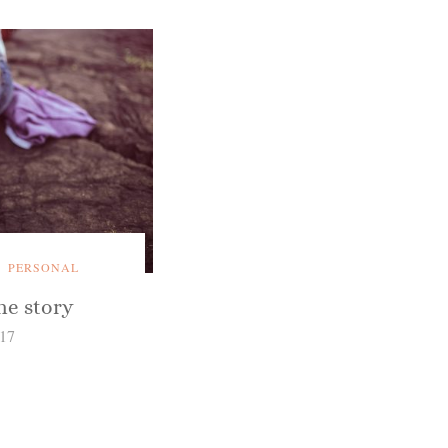
PERSONAL
ne story
017