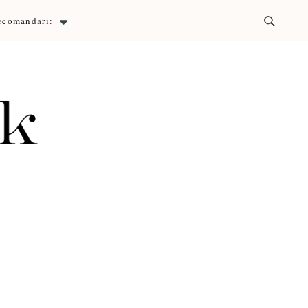
ecomandari:
ck