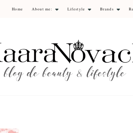
Home
About me:
Lifestyle
Brands
R
aara Nova
auty & lifestyle