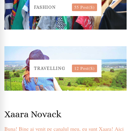
55 Post(s)
FASHION
12 Post(s)
TRAVELLING
Xaara Novack
Buna! Bine ai venit pe canalul meu, eu sunt Xaara! Aici