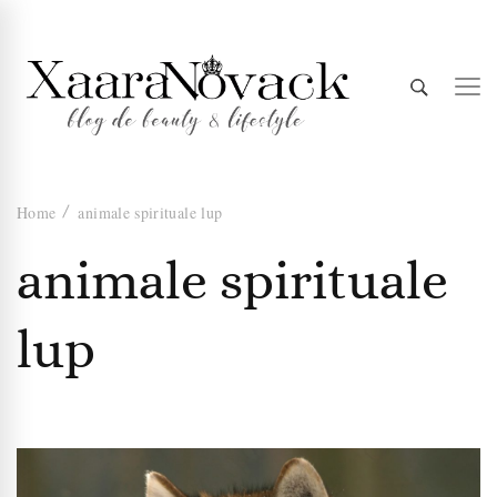
Xaara
blog de beauty & lifestyle
Home
animale spirituale lup
Novack
animale spirituale
lup