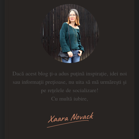
Dacă acest blog ți-a adus puțină inspirație, idei noi
sau informații prețioase, nu uita să mă urmărești și
pe rețelele de socializare!
Cu multă iubire,
Xaara Novack