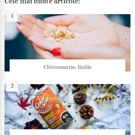
Cele mai iubite articole:
Chiromantie, liniile