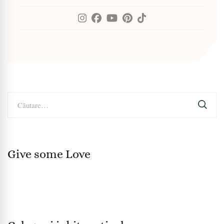
Caută
după:
Give some Love