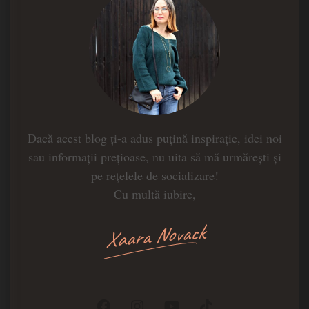
Dacă acest blog ți-a adus puțină inspirație, idei noi
sau informații prețioase, nu uita să mă urmărești și
pe rețelele de socializare!
Cu multă iubire,
Xaara Novack