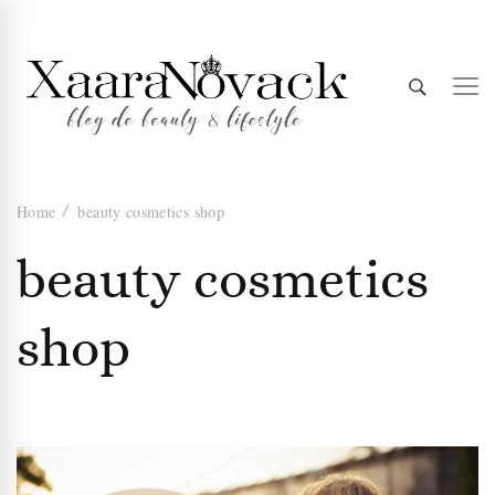
Xaara
blog de beauty & lifestyle
Home
beauty cosmetics shop
Novack
beauty cosmetics
shop