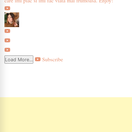
care imi plac si imi fac viata mai frumoasa. Enjoy!
Subscribe
Load More...