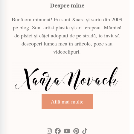
Despre mine
Bună om minunat! Eu sunt Xaara și scriu din 2009
pe blog. Sunt artist plastic și art terapeut. Mămică
de pisici și căței adoptați de pe stradă, te invit să
descoperi lumea mea în articole, poze sau
videoclipuri.
Află mai multe