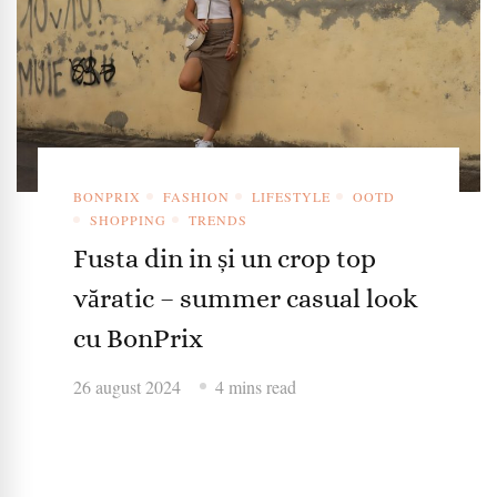
BONPRIX
FASHION
LIFESTYLE
OOTD
SHOPPING
TRENDS
Fusta din in și un crop top
văratic – summer casual look
cu BonPrix
26 august 2024
4 mins read