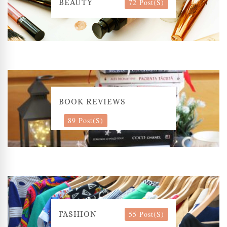
72 Post(s)
BEAUTY
BOOK REVIEWS
89 Post(s)
55 Post(s)
FASHION