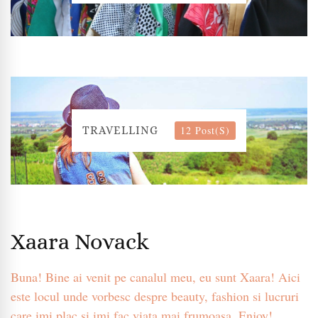
12 Post(s)
TRAVELLING
Xaara Novack
Buna! Bine ai venit pe canalul meu, eu sunt Xaara! Aici
este locul unde vorbesc despre beauty, fashion si lucruri
care imi plac si imi fac viata mai frumoasa. Enjoy!