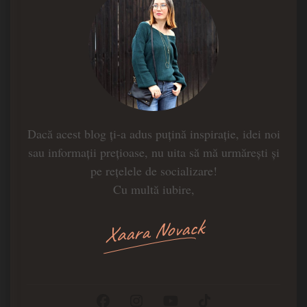
Dacă acest blog ți-a adus puțină inspirație, idei noi
sau informații prețioase, nu uita să mă urmărești și
pe rețelele de socializare!
Cu multă iubire,
Xaara Novack