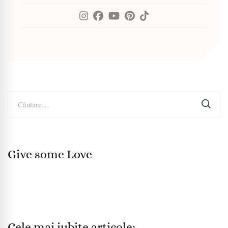
Caută
după:
Give some Love
Cele mai iubite articole: