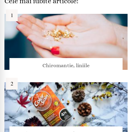
Cele mai iubite articole:
Chiromantie, liniile