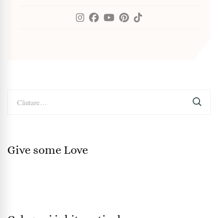
Caută
după:
Give some Love