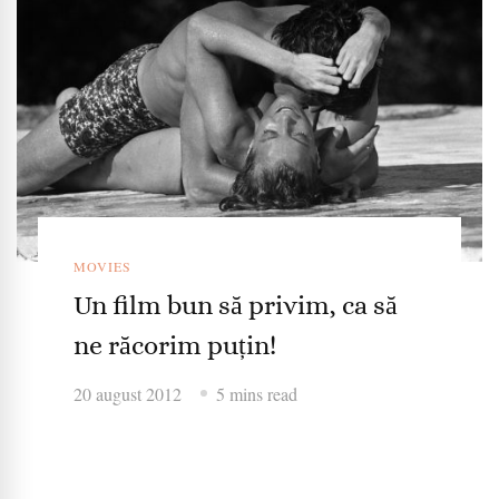
MOVIES
Un film bun să privim, ca să
ne răcorim puțin!
20 august 2012
5 mins read