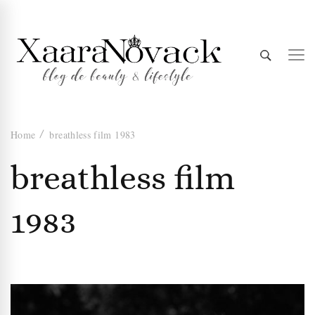
Xaara
blog de beauty & lifestyle
Home
breathless film 1983
Novack
breathless film
1983