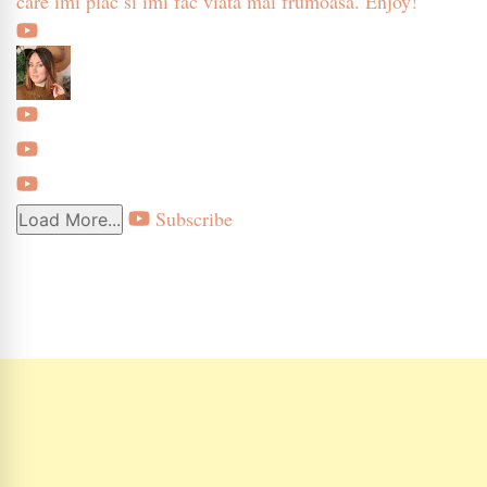
care imi plac si imi fac viata mai frumoasa. Enjoy!
Subscribe
Load More...