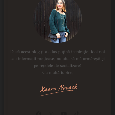
Dacă acest blog ți-a adus puțină inspirație, idei noi
sau informații prețioase, nu uita să mă urmărești și
pe rețelele de socializare!
Cu multă iubire,
Xaara Novack