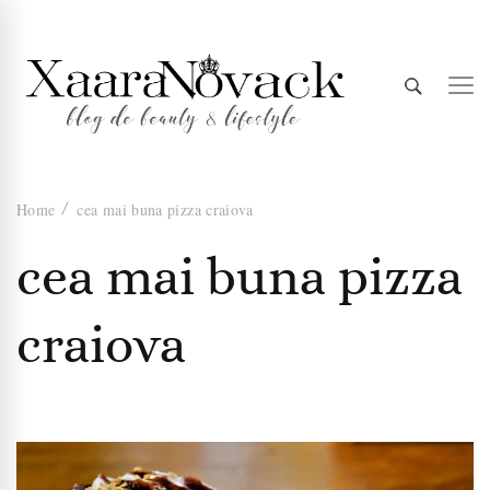
Xaara
blog de beauty & lifestyle
Home
cea mai buna pizza craiova
Novack
cea mai buna pizza
craiova