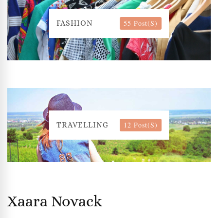
55 Post(s)
FASHION
12 Post(s)
TRAVELLING
Xaara Novack