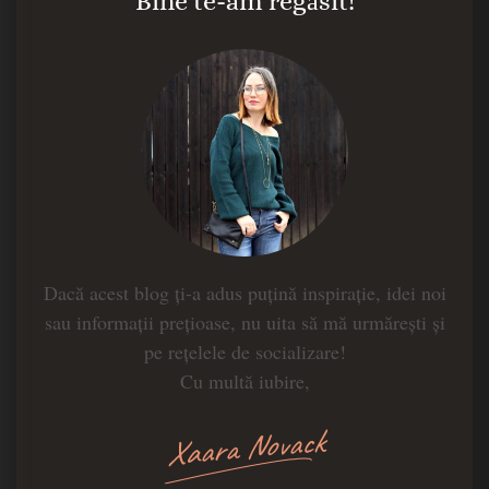
Bine te-am regăsit!
Dacă acest blog ți-a adus puțină inspirație, idei noi
sau informații prețioase, nu uita să mă urmărești și
pe rețelele de socializare!
Cu multă iubire,
Xaara Novack