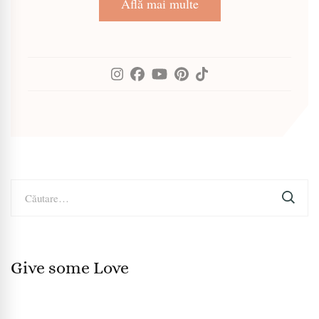
Află mai multe
Caută
după:
Give some Love