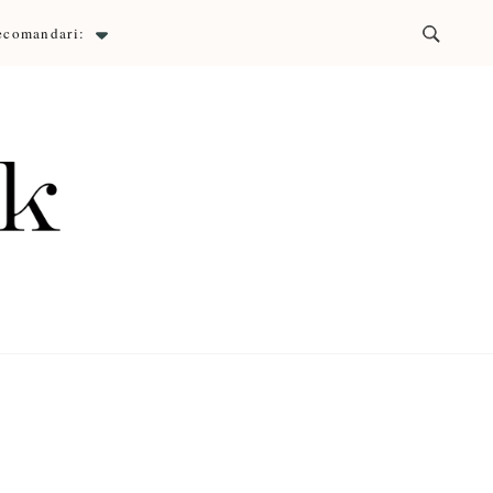
ecomandari:
ck