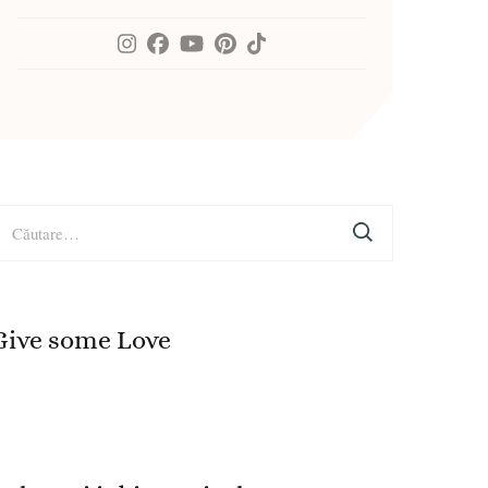
aută
upă:
Give some Love