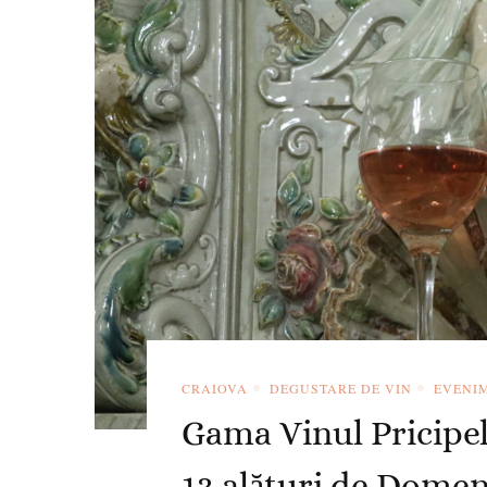
CRAIOVA
DEGUSTARE DE VIN
EVENI
Gama Vinul Pricipel
13 alături de Domen