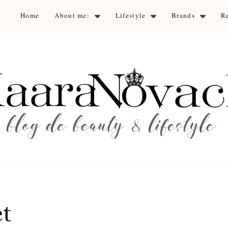
Home
About me:
Lifestyle
Brands
R
aara Nova
auty & lifestyle
et