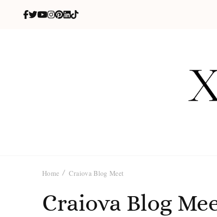
X
blog de be
Home
Craiova Blog Meet
Craiova Blog Me