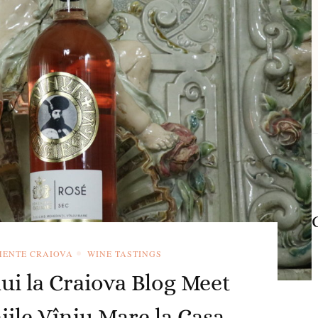
C
d
MENTE CRAIOVA
WINE TASTINGS
ui la Craiova Blog Meet
iile Vînju Mare la Casa