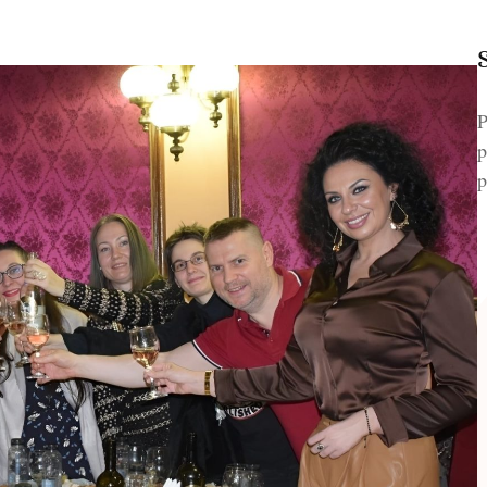
P
p
p