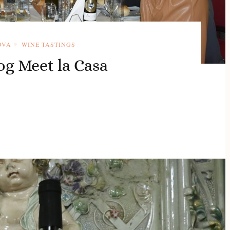
OVA
WINE TASTINGS
og Meet la Casa