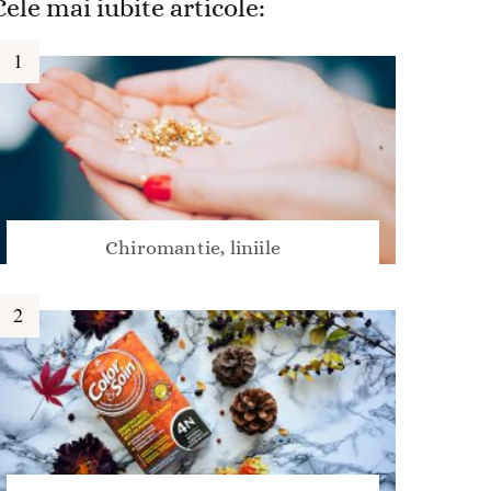
Cele mai iubite articole:
Chiromantie, liniile