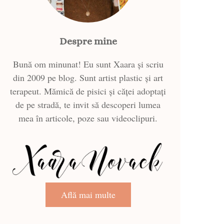
Despre mine
Bună om minunat! Eu sunt Xaara și scriu
din 2009 pe blog. Sunt artist plastic și art
terapeut. Mămică de pisici și căței adoptați
de pe stradă, te invit să descoperi lumea
mea în articole, poze sau videoclipuri.
Află mai multe