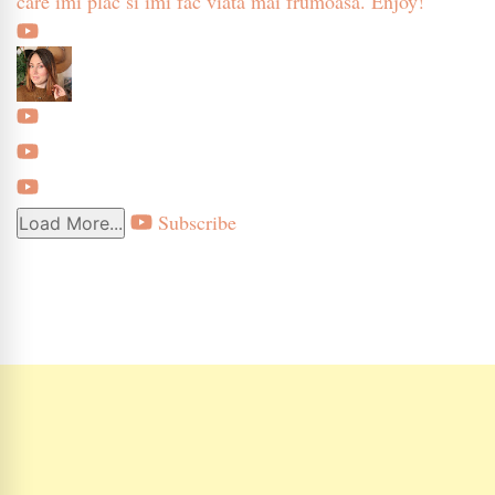
care imi plac si imi fac viata mai frumoasa. Enjoy!
Subscribe
Load More...