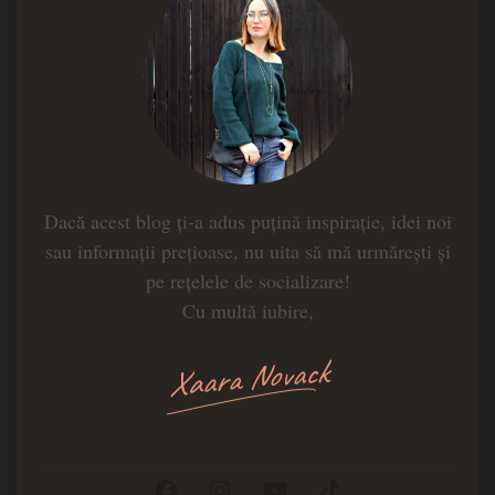
Dacă acest blog ți-a adus puțină inspirație, idei noi
sau informații prețioase, nu uita să mă urmărești și
pe rețelele de socializare!
Cu multă iubire,
Xaara Novack