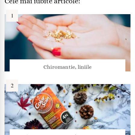
Cele mai iubite articole:
Chiromantie, liniile