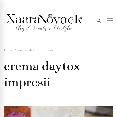
Xaara
blog de beauty & lifestyle
Home
crema daytox impresii
Novack
crema daytox
impresii