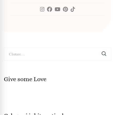
Caută
după:
Give some Love