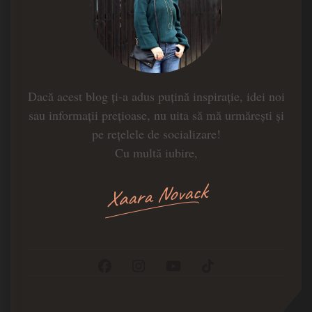
Dacă acest blog ți-a adus puțină inspirație, idei noi
sau informații prețioase, nu uita să mă urmărești și
pe rețelele de socializare!
Cu multă iubire,
Xaara Novack