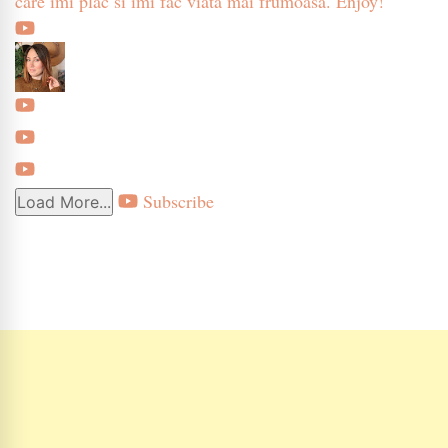
care imi plac si imi fac viata mai frumoasa. Enjoy!
Subscribe
Load More...