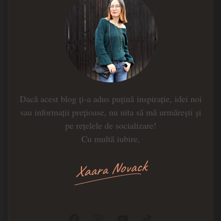
Dacă acest blog ți-a adus puțină inspirație, idei noi
sau informații prețioase, nu uita să mă urmărești și
pe rețelele de socializare!
Cu multă iubire,
Xaara Novack