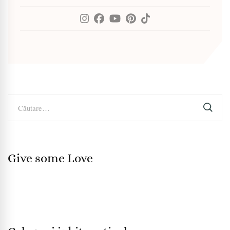
Caută
după:
Give some Love