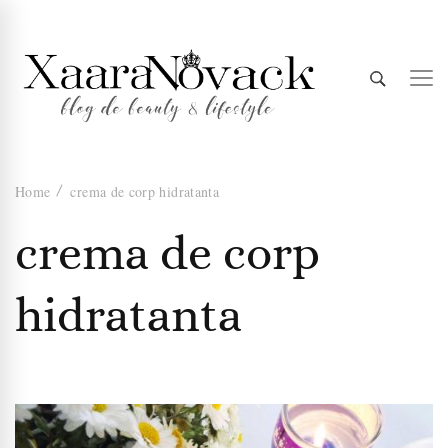
Xaara
blog de beauty & lifestyle
Home
crema de corp hidratanta
Novack
crema de corp
hidratanta