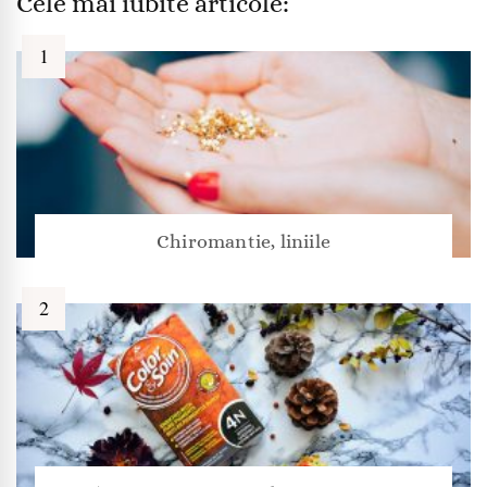
Cele mai iubite articole:
Chiromantie, liniile