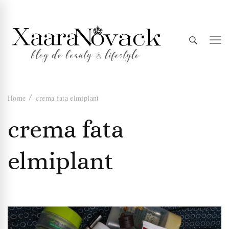
Xaara
blog de beauty & lifestyle
Home
crema fata elmiplant
Novack
crema fata
elmiplant