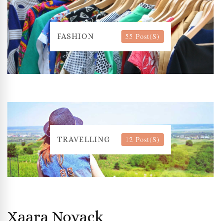
55 Post(s)
FASHION
12 Post(s)
TRAVELLING
Xaara Novack