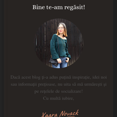
Bine te-am regăsit!
Dacă acest blog ți-a adus puțină inspirație, idei noi
sau informații prețioase, nu uita să mă urmărești și
pe rețelele de socializare!
Cu multă iubire,
Xaara Novack