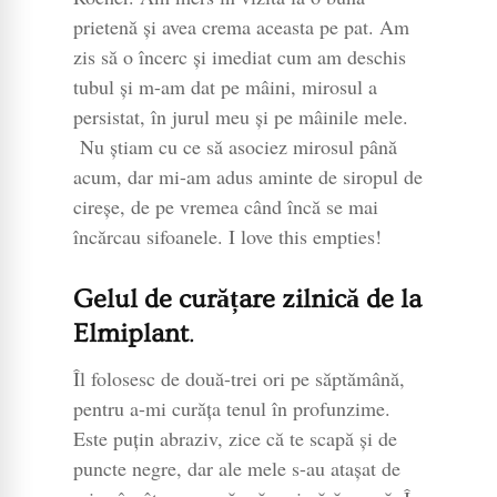
prietenă și avea crema aceasta pe pat. Am
zis să o încerc și imediat cum am deschis
tubul și m-am dat pe mâini, mirosul a
persistat, în jurul meu și pe mâinile mele.
Nu știam cu ce să asociez mirosul până
acum, dar mi-am adus aminte de siropul de
cireșe, de pe vremea când încă se mai
încărcau sifoanele. I love this empties!
Gelul de curățare zilnică de la
Elmiplant
.
Îl folosesc de două-trei ori pe săptămână,
pentru a-mi curăța tenul în profunzime.
Este puțin abraziv, zice că te scapă și de
puncte negre, dar ale mele s-au atașat de