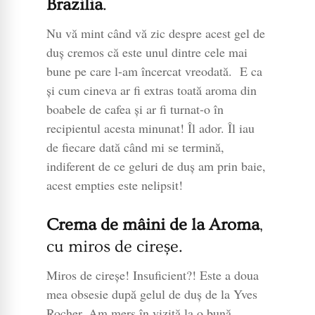
Brazilia
.
Nu vă mint când vă zic despre acest gel de
duș cremos că este unul dintre cele mai
bune pe care l-am încercat vreodată. E ca
și cum cineva ar fi extras toată aroma din
boabele de cafea și ar fi turnat-o în
recipientul acesta minunat! Îl ador. Îl iau
de fiecare dată când mi se termină,
indiferent de ce geluri de duș am prin baie,
acest empties este nelipsit!
Crema de mâini de la Aroma
,
cu miros de cireșe.
Miros de cireșe! Insuficient?! Este a doua
mea obsesie după gelul de duș de la Yves
Rocher. Am mers în vizită la o bună