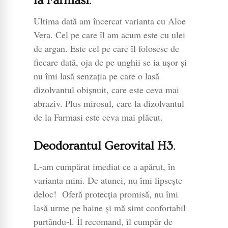
la Farmasi
.
Ultima dată am încercat varianta cu Aloe
Vera. Cel pe care îl am acum este cu ulei
de argan. Este cel pe care îl folosesc de
fiecare dată, oja de pe unghii se ia ușor și
nu îmi lasă senzația pe care o lasă
dizolvantul obișnuit, care este ceva mai
abraziv. Plus mirosul, care la dizolvantul
de la Farmasi este ceva mai plăcut.
Deodorantul Gerovital H3
.
L-am cumpărat imediat ce a apărut, în
varianta mini. De atunci, nu îmi lipsește
deloc! Oferă protecția promisă, nu îmi
lasă urme pe haine și mă simt confortabil
purtându-l. Îl recomand, îl cumpăr de