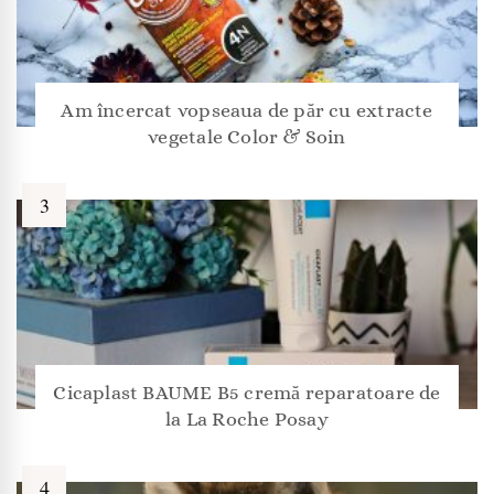
Am încercat vopseaua de păr cu extracte
vegetale Color & Soin
Cicaplast BAUME B5 cremă reparatoare de
la La Roche Posay