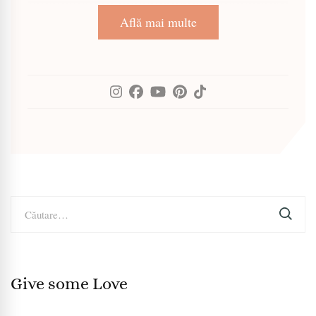
Află mai multe
Caută
după:
Give some Love