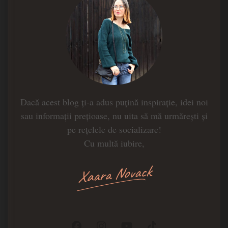
Dacă acest blog ți-a adus puțină inspirație, idei noi
sau informații prețioase, nu uita să mă urmărești și
pe rețelele de socializare!
Cu multă iubire,
Xaara Novack