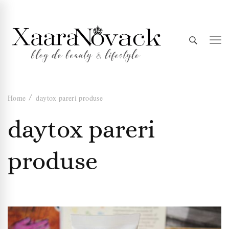
Xaara
blog de beauty & lifestyle
Home
daytox pareri produse
Novack
daytox pareri
produse