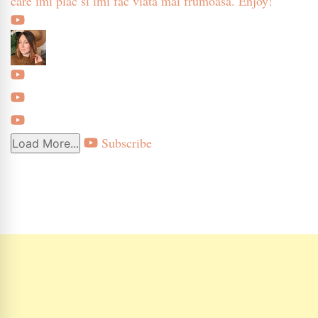
care imi plac si imi fac viata mai frumoasa. Enjoy!
Subscribe
Load More...