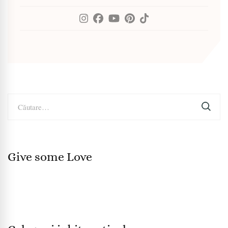
Caută
după:
Give some Love