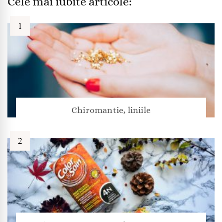
Cele mai iubite articole:
Chiromantie, liniile