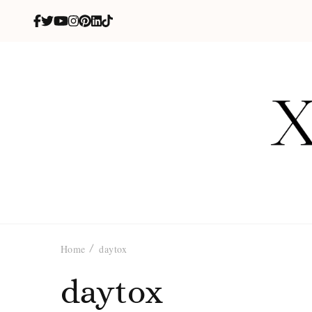
X
blog de be
Home
daytox
daytox