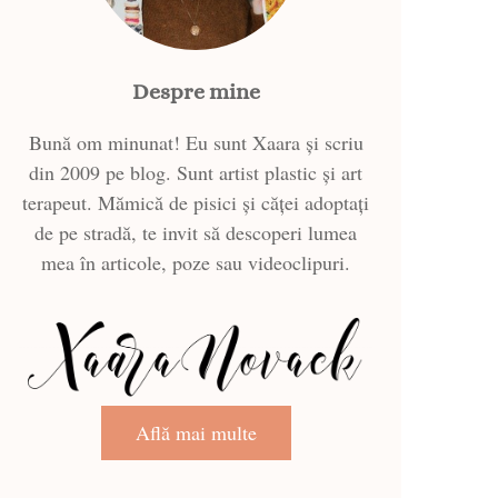
Despre mine
Bună om minunat! Eu sunt Xaara și scriu
din 2009 pe blog. Sunt artist plastic și art
terapeut. Mămică de pisici și căței adoptați
de pe stradă, te invit să descoperi lumea
mea în articole, poze sau videoclipuri.
Află mai multe