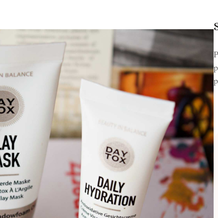
P
p
p