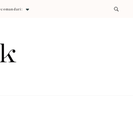
ecomandari:
ck