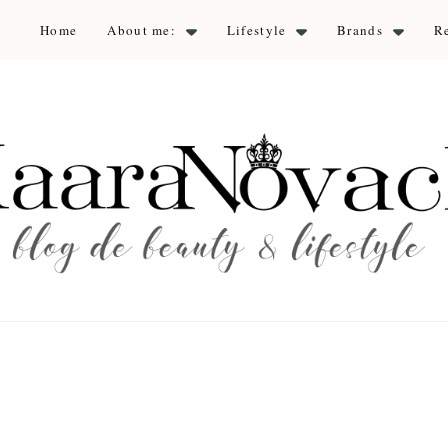
Home
About me:
Lifestyle
Brands
R
aara Nova
auty & lifestyle