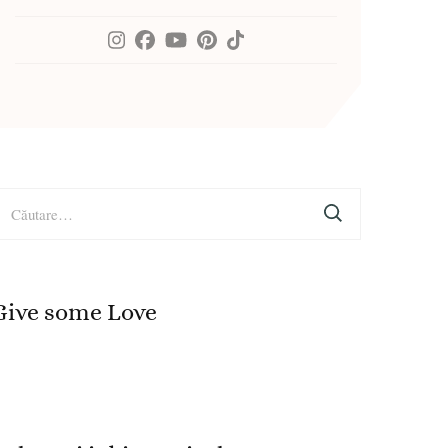
aută
upă:
Give some Love