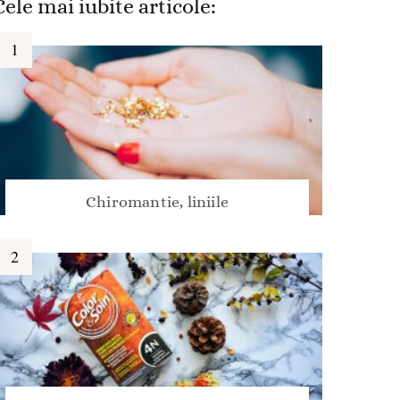
Cele mai iubite articole:
Chiromantie, liniile