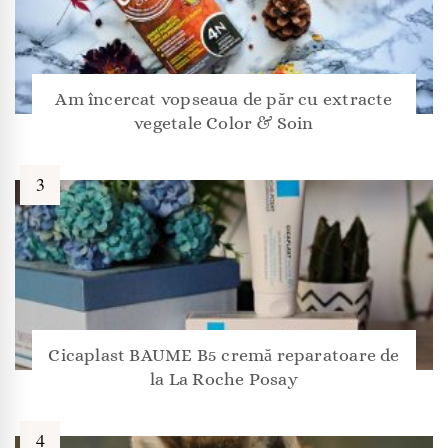
Am încercat vopseaua de păr cu extracte
vegetale Color & Soin
Cicaplast BAUME B5 cremă reparatoare de
la La Roche Posay