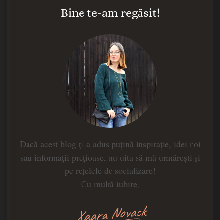
Bine te-am regăsit!
Dacă acest blog ți-a adus puțină inspirație, idei noi
sau informații prețioase, nu uita să mă urmărești și
pe rețelele de socializare!
Cu multă iubire,
Xaara Novack