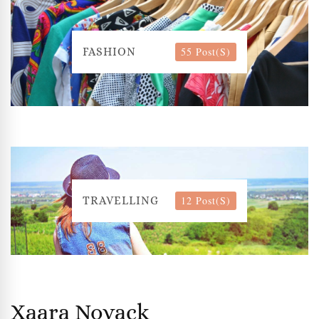
55 Post(s)
FASHION
12 Post(s)
TRAVELLING
Xaara Novack