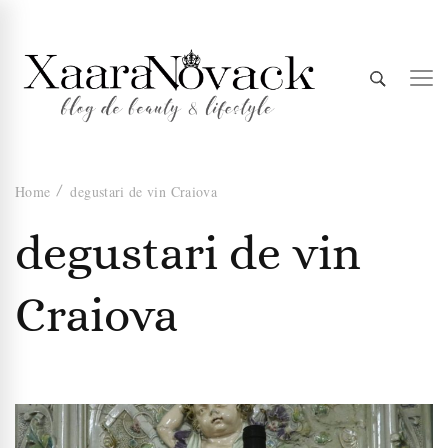
Xaara
blog de beauty & lifestyle
Home
degustari de vin Craiova
Novack
degustari de vin
Craiova