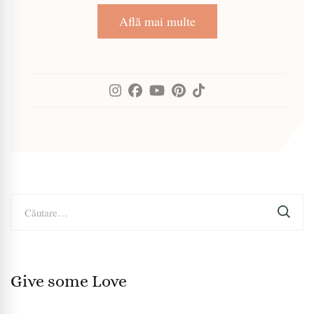
Află mai multe
Caută
după:
Give some Love