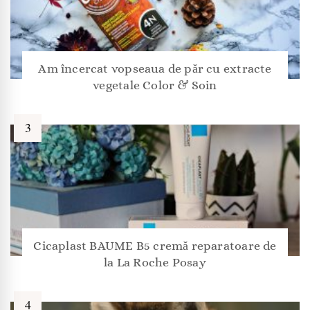
Am încercat vopseaua de păr cu extracte
vegetale Color & Soin
Cicaplast BAUME B5 cremă reparatoare de
la La Roche Posay