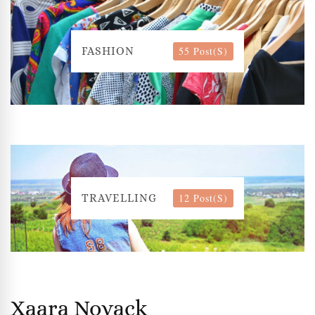
55 Post(s)
FASHION
12 Post(s)
TRAVELLING
Xaara Novack