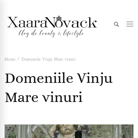
Xaara
blog de beauty & lifestyle
Home
Domeniile Vinju Mare vinuri
Novack
Domeniile Vinju
Mare vinuri