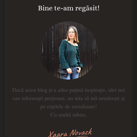
Bine te-am regăsit!
Dacă acest blog ți-a adus puțină inspirație, idei noi
sau informații prețioase, nu uita să mă urmărești și
pe rețelele de socializare!
Cu multă iubire,
Xaara Novack