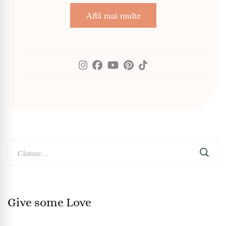
Află mai multe
Caută
după:
Give some Love