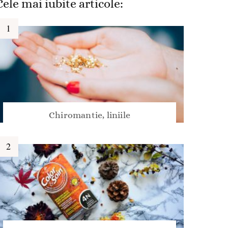
Cele mai iubite articole:
Chiromantie, liniile