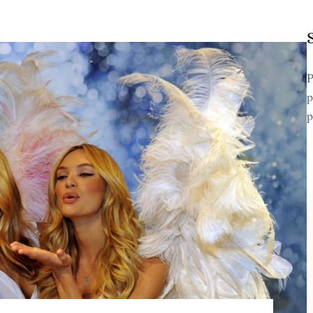
P
p
p