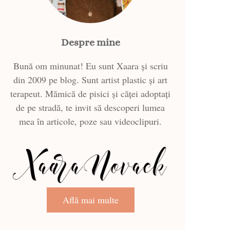
Despre mine
Bună om minunat! Eu sunt Xaara și scriu
din 2009 pe blog. Sunt artist plastic și art
terapeut. Mămică de pisici și căței adoptați
de pe stradă, te invit să descoperi lumea
mea în articole, poze sau videoclipuri.
Află mai multe