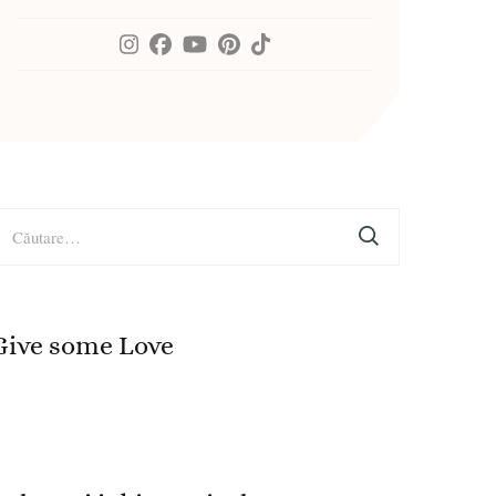
aută
upă:
Give some Love