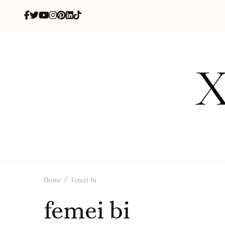
X
blog de be
Home
femei bi
femei bi