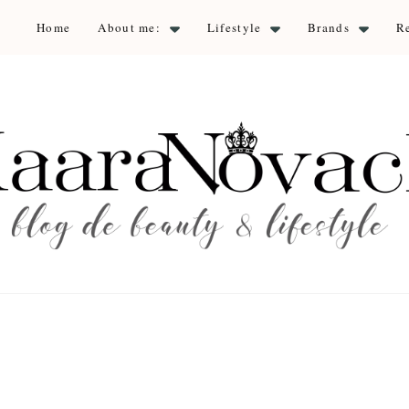
Home
About me:
Lifestyle
Brands
R
aara Nova
auty & lifestyle