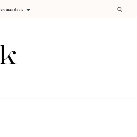
ecomandari:
ck