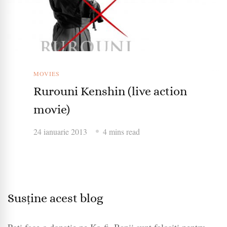
MOVIES
Rurouni Kenshin (live action
movie)
24 ianuarie 2013
4 mins read
Susține acest blog
Poți face o donație pe Ko-fi. Banii sunt folosiți pentru