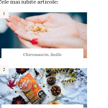
Cele mai iubite articole:
Chiromantie, liniile