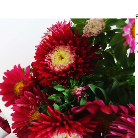
P
p
p