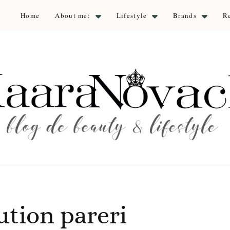
Home
About me:
Lifestyle
Brands
R
aara Nova
auty & lifestyle
ution pareri