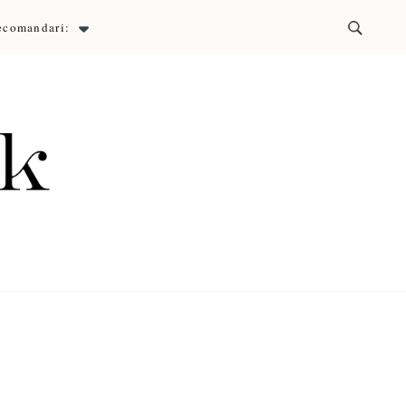
ecomandari:
ck