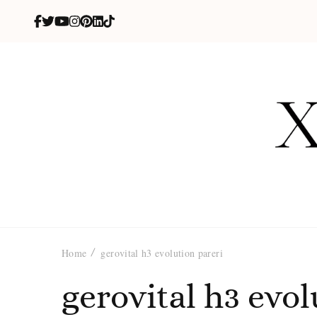
X
blog de be
Home
gerovital h3 evolution pareri
gerovital h3 evol