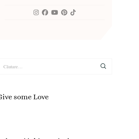
aută
upă:
Give some Love