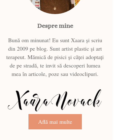
Despre mine
Bună om minunat! Eu sunt Xaara și scriu
din 2009 pe blog. Sunt artist plastic și art
terapeut. Mămică de pisici și căței adoptați
de pe stradă, te invit să descoperi lumea
mea în articole, poze sau videoclipuri.
Află mai multe