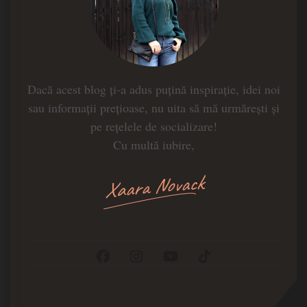
Dacă acest blog ți-a adus puțină inspirație, idei noi
sau informații prețioase, nu uita să mă urmărești și
pe rețelele de socializare!
Cu multă iubire,
Xaara Novack