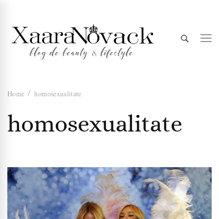
Xaara
blog de beauty & lifestyle
Home
homosexualitate
Novack
homosexualitate