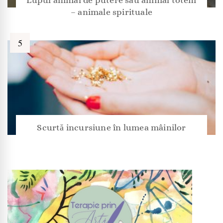
Lupul animal de putere sau animal totem
– animale spirituale
Scurtă incursiune în lumea mâinilor