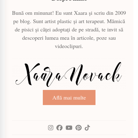
Bună om minunat! Eu sunt Xaara și scriu din 2009
pe blog. Sunt artist plastic și art terapeut. Mămică
de pisici și căței adoptați de pe stradă, te invit să
descoperi lumea mea în articole, poze sau
videoclipuri.
Află mai multe