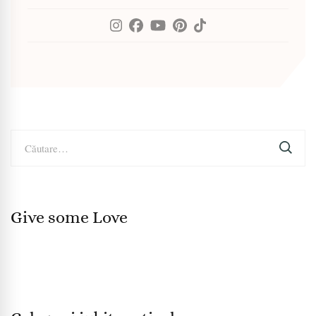
Caută
după:
Give some Love