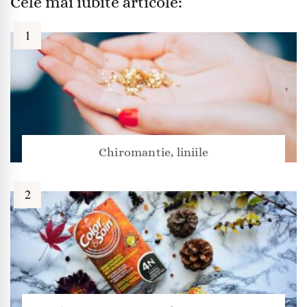
Cele mai iubite articole:
Chiromantie, liniile