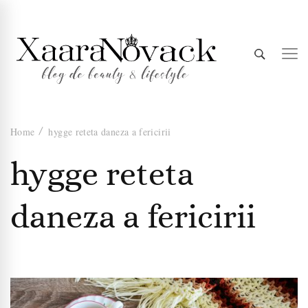
Xaara
blog de beauty & lifestyle
Home
hygge reteta daneza a fericirii
Novack
hygge reteta
daneza a fericirii