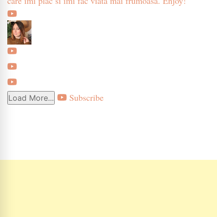
care imi plac si imi fac viata mai frumoasa. Enjoy!
Subscribe
Load More...