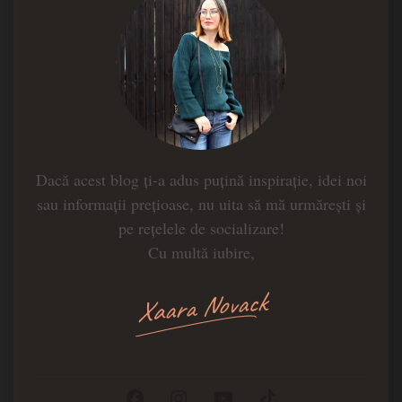
Dacă acest blog ți-a adus puțină inspirație, idei noi
sau informații prețioase, nu uita să mă urmărești și
pe rețelele de socializare!
Cu multă iubire,
Xaara Novack