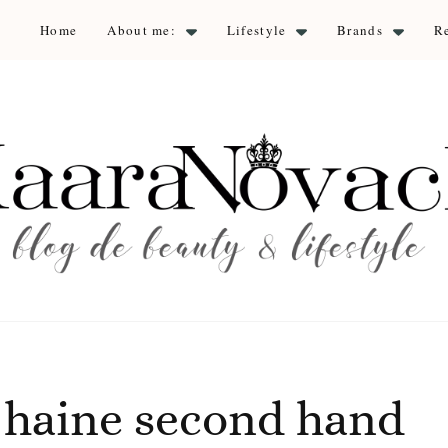
Home
About me:
Lifestyle
Brands
R
aara Nova
auty & lifestyle
 haine second hand