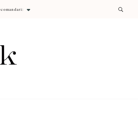
ecomandari:
ck