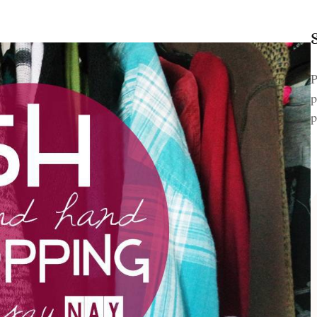
P
p
p