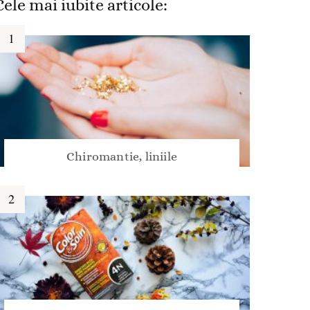
Cele mai iubite articole:
Chiromantie, liniile