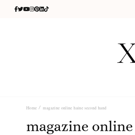
X
blog de be
Home
magazine online haine second hand
magazine online