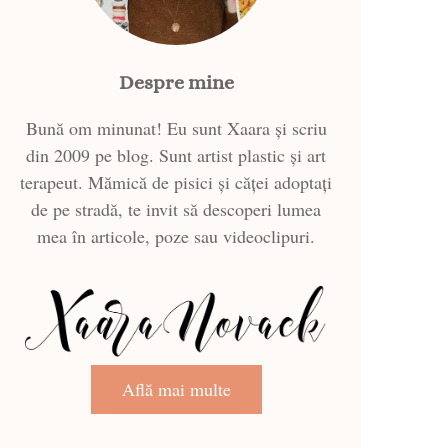
Despre mine
Bună om minunat! Eu sunt Xaara și scriu
din 2009 pe blog. Sunt artist plastic și art
terapeut. Mămică de pisici și căței adoptați
de pe stradă, te invit să descoperi lumea
mea în articole, poze sau videoclipuri.
Află mai multe