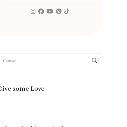
aută
upă:
Give some Love