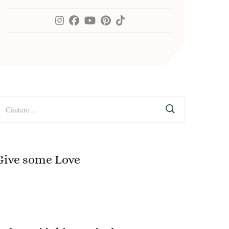
aută
upă:
Give some Love