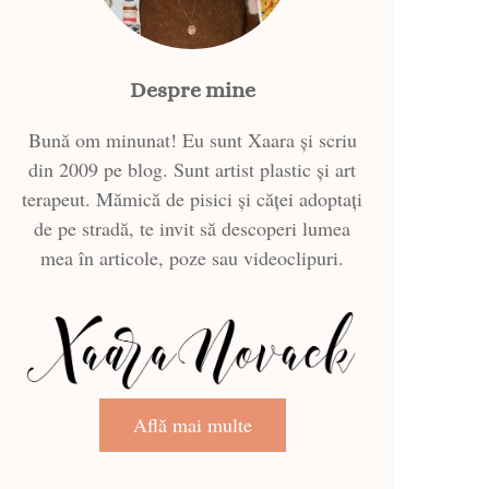
Despre mine
Bună om minunat! Eu sunt Xaara și scriu
din 2009 pe blog. Sunt artist plastic și art
terapeut. Mămică de pisici și căței adoptați
de pe stradă, te invit să descoperi lumea
mea în articole, poze sau videoclipuri.
Află mai multe