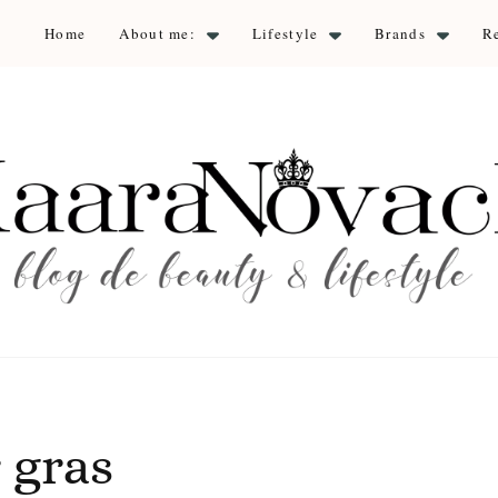
Home
About me:
Lifestyle
Brands
R
aara Nova
auty & lifestyle
 gras