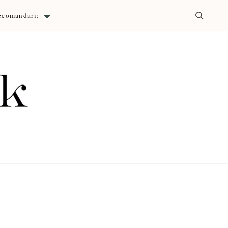
ecomandari:
ck