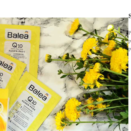
P
p
p