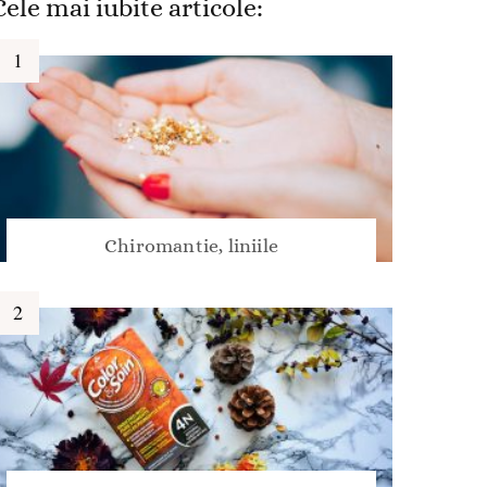
Cele mai iubite articole:
Chiromantie, liniile