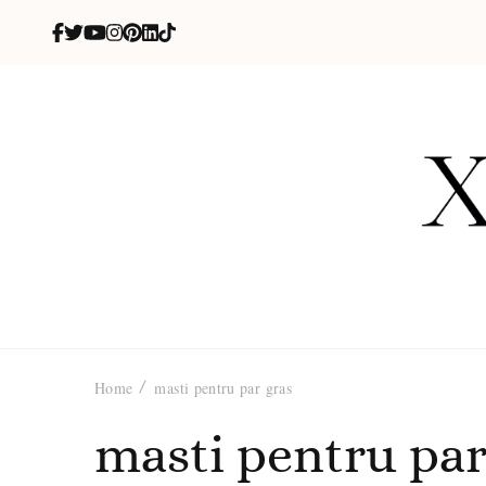
X
blog de be
Home
masti pentru par gras
masti pentru par