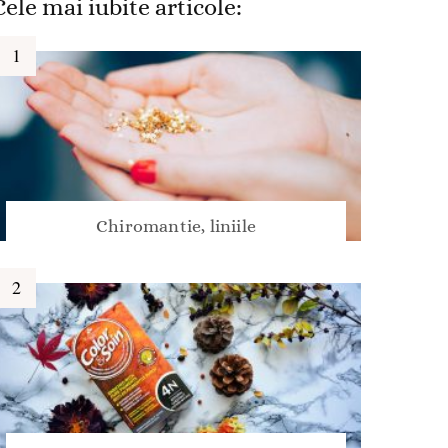
Cele mai iubite articole:
Chiromantie, liniile