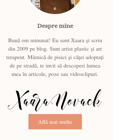
Despre mine
Bună om minunat! Eu sunt Xaara și scriu
din 2009 pe blog. Sunt artist plastic și art
terapeut. Mămică de pisici și căței adoptați
de pe stradă, te invit să descoperi lumea
mea în articole, poze sau videoclipuri.
Află mai multe