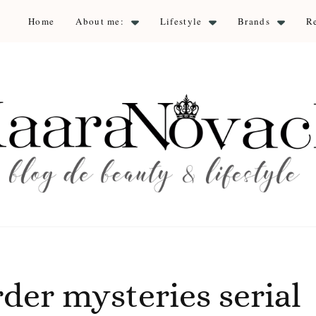
Home
About me:
Lifestyle
Brands
R
aara Nova
auty & lifestyle
rder mysteries serial