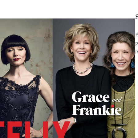
P
p
p