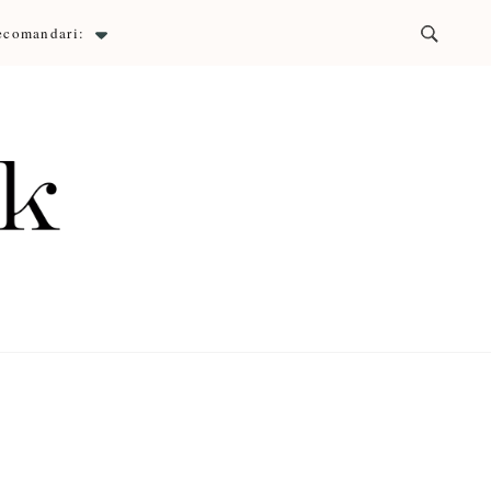
ecomandari:
ck