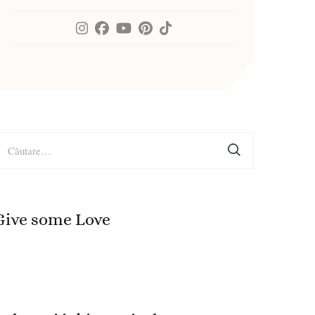
aută
upă:
Give some Love