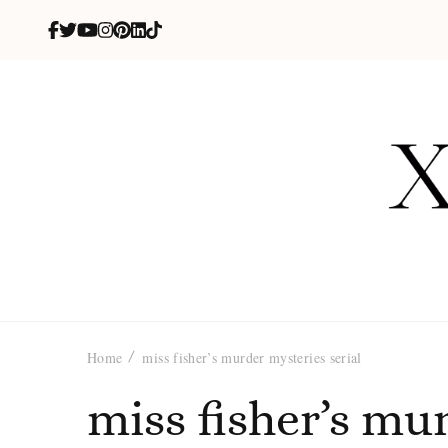
X
blog de be
Home
miss fisher’s murder mysteries serial
miss fisher’s mu