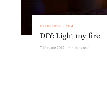
XAARANOVACK.COM
DIY: Light my fire
7 februarie 2017
4 mins read