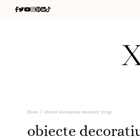
X
blog de be
Home
obiecte decoratiuni interioare living
obiecte decoratiu