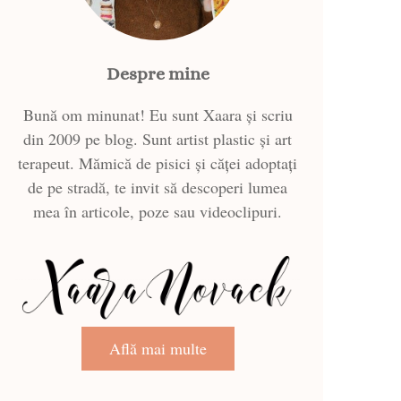
Despre mine
Bună om minunat! Eu sunt Xaara și scriu
din 2009 pe blog. Sunt artist plastic și art
terapeut. Mămică de pisici și căței adoptați
de pe stradă, te invit să descoperi lumea
mea în articole, poze sau videoclipuri.
Află mai multe