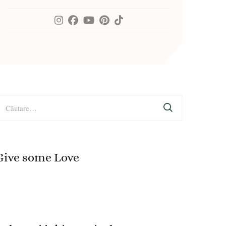
aută
upă:
Give some Love