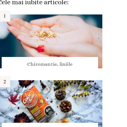
Cele mai iubite articole:
Chiromantie, liniile