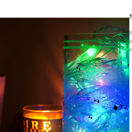
P
p
p