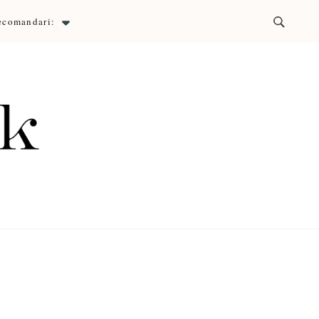
ecomandari:
ck