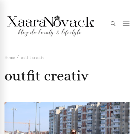
Xaara
blog de beauty & lifestyle
Home
outfit creativ
Novack
outfit creativ