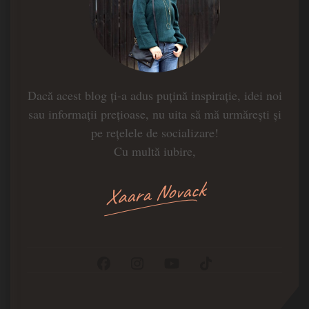
Dacă acest blog ți-a adus puțină inspirație, idei noi
sau informații prețioase, nu uita să mă urmărești și
pe rețelele de socializare!
Cu multă iubire,
Xaara Novack