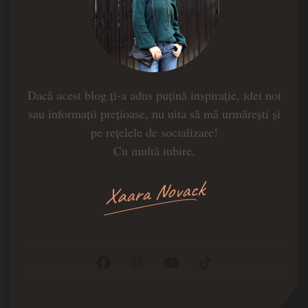
Dacă acest blog ți-a adus puțină inspirație, idei noi
sau informații prețioase, nu uita să mă urmărești și
pe rețelele de socializare!
Cu multă iubire,
Xaara Novack