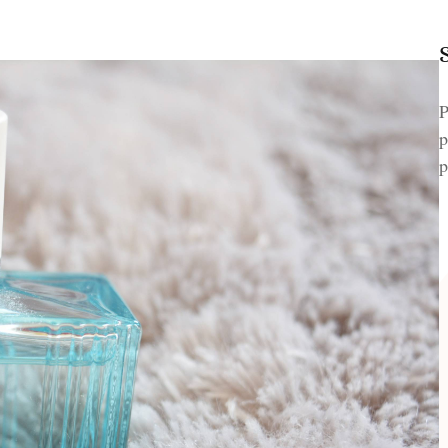
P
p
p