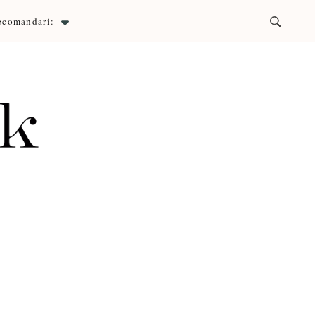
ecomandari:
ck