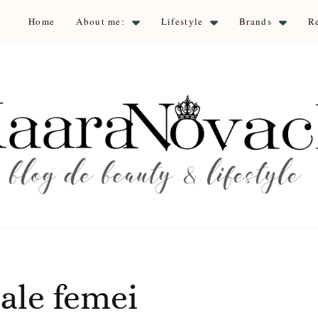
Home
About me:
Lifestyle
Brands
R
aara Nova
auty & lifestyle
ale femei