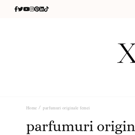
X
blog de be
Home
parfumuri originale femei
parfumuri origin