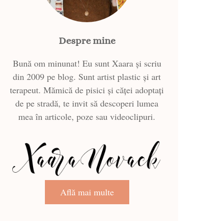
Despre mine
Bună om minunat! Eu sunt Xaara și scriu
din 2009 pe blog. Sunt artist plastic și art
terapeut. Mămică de pisici și căței adoptați
de pe stradă, te invit să descoperi lumea
mea în articole, poze sau videoclipuri.
Află mai multe