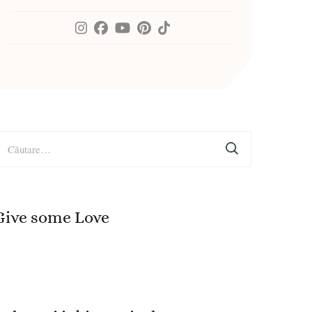
aută
upă:
Give some Love