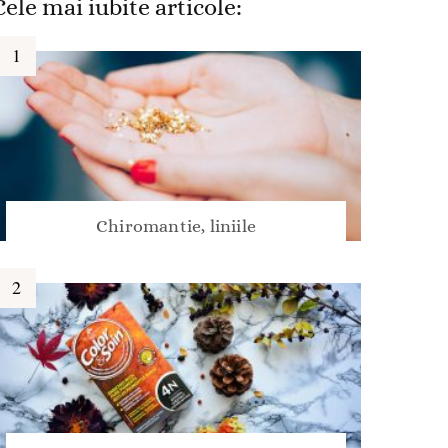
Cele mai iubite articole:
Chiromantie, liniile