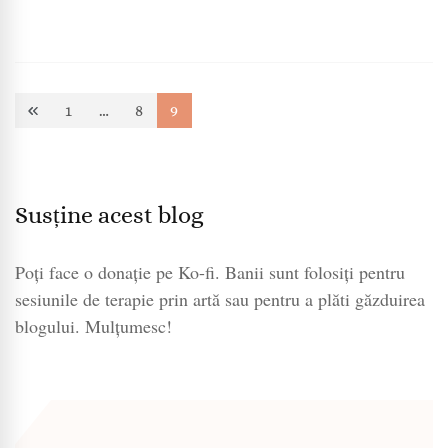
Paginație
1
…
8
9
Page
Page
Page
articole
Susține acest blog
Poți face o donație pe Ko-fi. Banii sunt folosiți pentru
sesiunile de terapie prin artă sau pentru a plăti găzduirea
blogului. Mulțumesc!