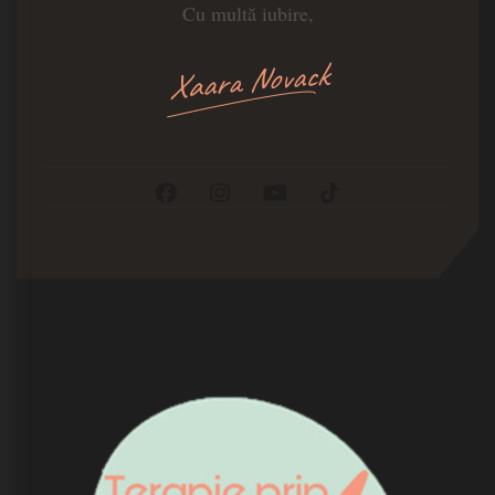
Cu multă iubire,
Xaara Novack