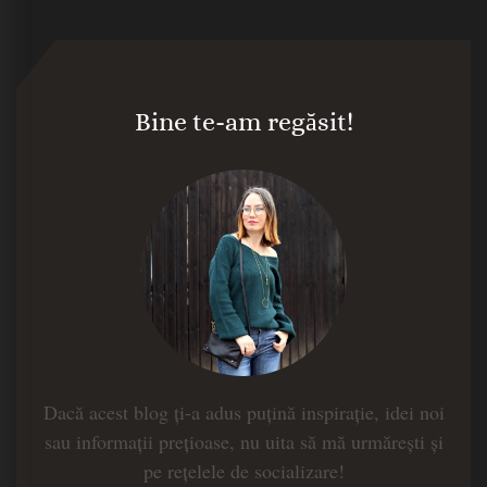
Bine te-am regăsit!
Dacă acest blog ți-a adus puțină inspirație, idei noi
sau informații prețioase, nu uita să mă urmărești și
pe rețelele de socializare!