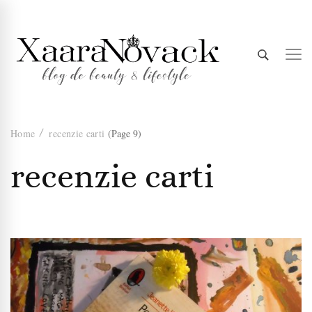
Xaara
blog de beauty & lifestyle
Home
recenzie carti
(Page 9)
Novack
recenzie carti