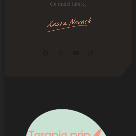
Cu multă iubire,
Xaara Novack