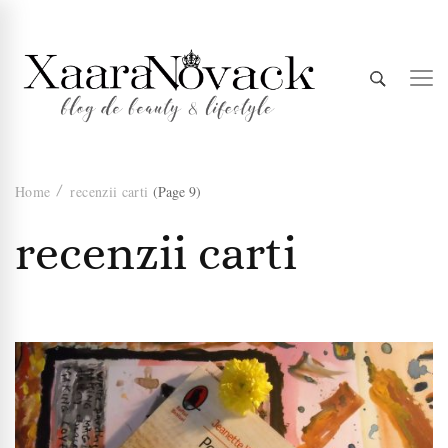
Xaara
blog de beauty & lifestyle
Home
recenzii carti
(Page 9)
Novack
recenzii carti