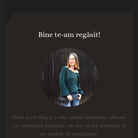
Bine te-am regăsit!
Dacă acest blog ți-a adus puțină inspirație, idei noi
sau informații prețioase, nu uita să mă urmărești și
pe rețelele de socializare!