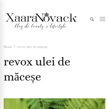
Xaara
blog de beauty & lifestyle
Home
revox ulei de măceșe
Novack
revox ulei de
măceșe