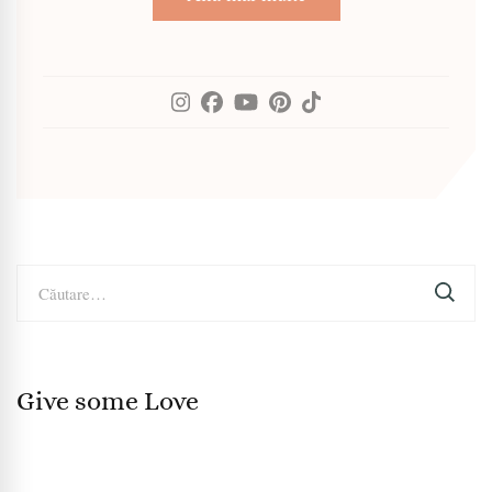
Caută
după:
Give some Love