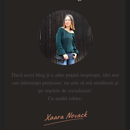
Dacă acest blog ți-a adus puțină inspirație, idei noi
sau informații prețioase, nu uita să mă urmărești și
pe rețelele de socializare!
Cu multă iubire,
Xaara Novack