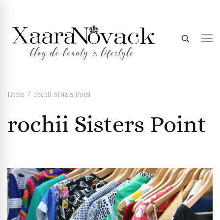
Xaara
blog de beauty & lifestyle
Home
rochii Sisters Point
Novack
rochii Sisters Point