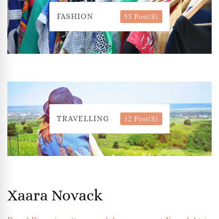
55 Post(s)
FASHION
12 Post(s)
TRAVELLING
Xaara Novack