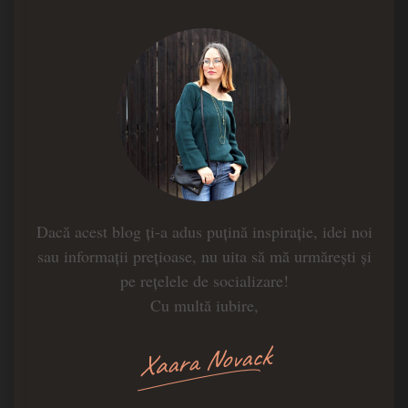
Dacă acest blog ți-a adus puțină inspirație, idei noi
sau informații prețioase, nu uita să mă urmărești și
pe rețelele de socializare!
Cu multă iubire,
Xaara Novack