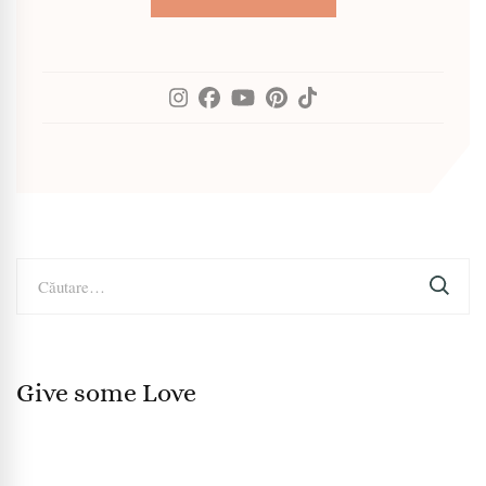
Caută
după:
Give some Love