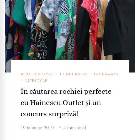
BEAUTY&STYLE
CONCURSURI
GIVEAWAYS
LIFESTYLE
În căutarea rochiei perfecte
cu Hainescu Outlet și un
concurs surpriză!
19 ianuarie 2019
4 mins read