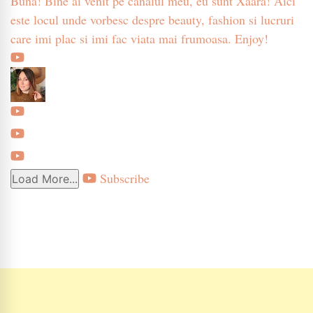
Buna! Bine ai venit pe canalul meu, eu sunt Xaara! Aici
este locul unde vorbesc despre beauty, fashion si lucruri
care imi plac si imi fac viata mai frumoasa. Enjoy!
Subscribe
Load More...