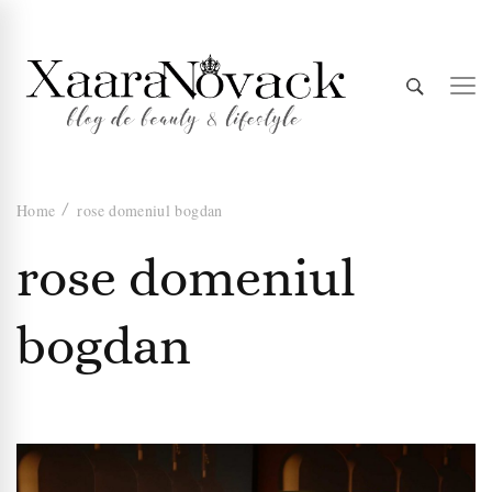
Xaara
blog de beauty & lifestyle
Home
rose domeniul bogdan
Novack
rose domeniul
bogdan