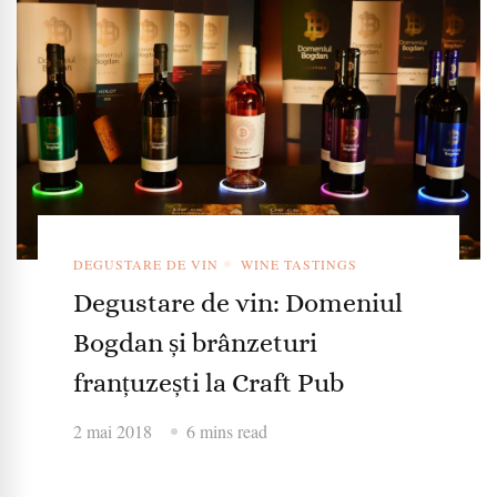
DEGUSTARE DE VIN
WINE TASTINGS
Degustare de vin: Domeniul
Bogdan și brânzeturi
franțuzești la Craft Pub
2 mai 2018
6 mins read