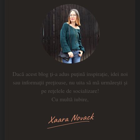
Dacă acest blog ți-a adus puțină inspirație, idei noi
sau informații prețioase, nu uita să mă urmărești și
pe rețelele de socializare!
Cu multă iubire,
Xaara Novack