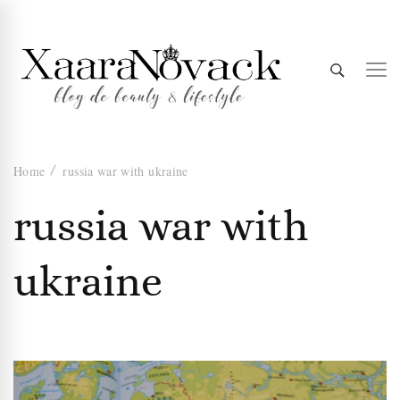
Xaara
blog de beauty & lifestyle
Home
russia war with ukraine
Novack
russia war with
ukraine