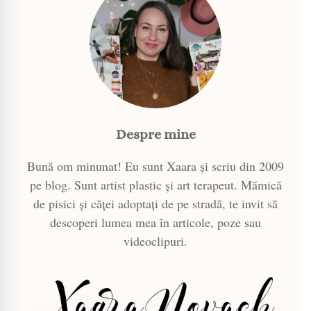
Despre mine
Bună om minunat! Eu sunt Xaara și scriu din 2009
pe blog. Sunt artist plastic și art terapeut. Mămică
de pisici și căței adoptați de pe stradă, te invit să
descoperi lumea mea în articole, poze sau
videoclipuri.