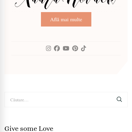
Află mai multe
Caută
după:
Give some Love