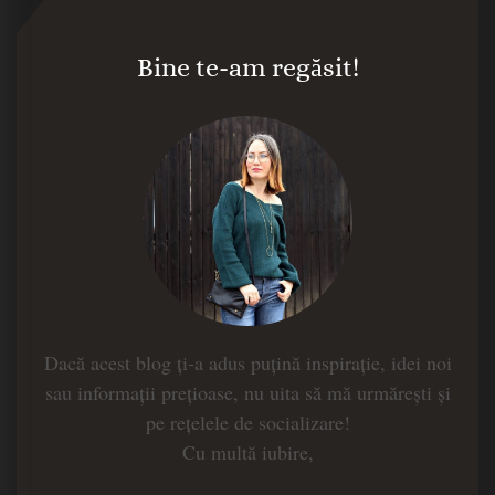
Bine te-am regăsit!
Dacă acest blog ți-a adus puțină inspirație, idei noi
sau informații prețioase, nu uita să mă urmărești și
pe rețelele de socializare!
Cu multă iubire,