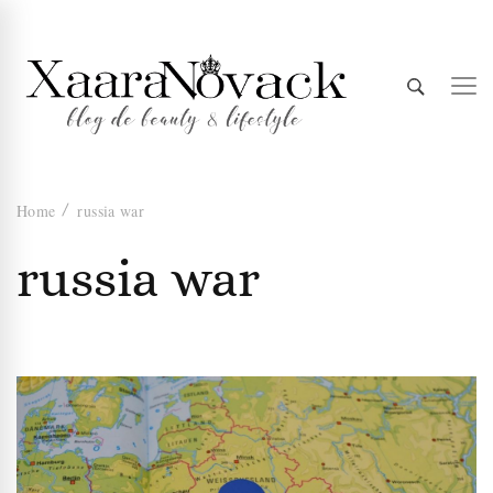
Xaara
blog de beauty & lifestyle
Home
russia war
Novack
russia war