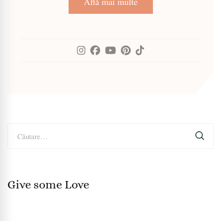
Află mai multe
Caută
după:
Give some Love