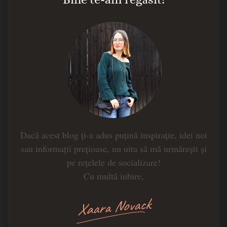
Dacă acest blog ți-a adus puțină inspirație, idei noi
sau informații prețioase, nu uita să mă urmărești și
pe rețelele de socializare!
Cu multă iubire,
Xaara Novack