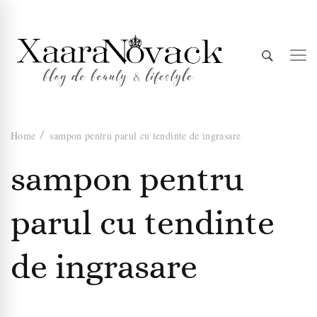
Xaara
blog de beauty & lifestyle
Home
sampon pentru parul cu tendinte de ingrasare
Novack
sampon pentru
parul cu tendinte
de ingrasare