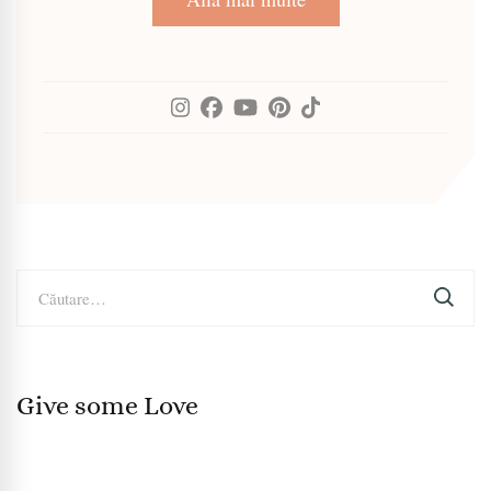
Caută
după:
Give some Love