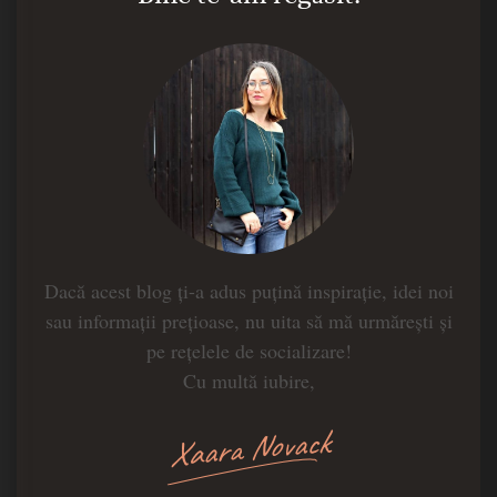
Dacă acest blog ți-a adus puțină inspirație, idei noi
sau informații prețioase, nu uita să mă urmărești și
pe rețelele de socializare!
Cu multă iubire,
Xaara Novack