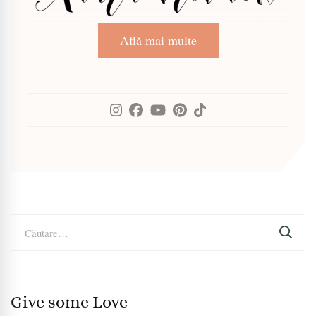
Află mai multe
Caută
după:
Give some Love