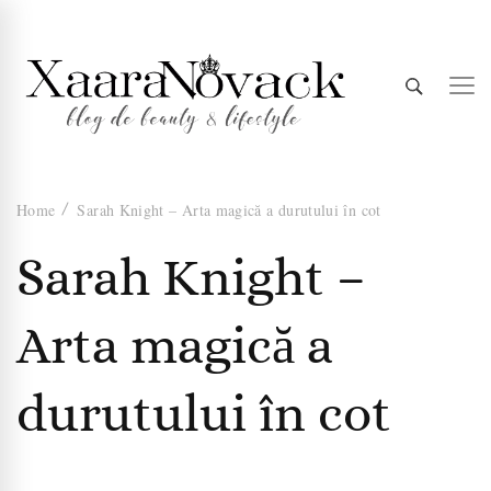
Xaara
blog de beauty & lifestyle
Home
Sarah Knight – Arta magică a durutului în cot
Novack
Sarah Knight –
Arta magică a
durutului în cot