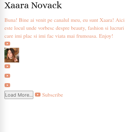
Xaara Novack
Buna! Bine ai venit pe canalul meu, eu sunt Xaara! Aici
este locul unde vorbesc despre beauty, fashion si lucruri
care imi plac si imi fac viata mai frumoasa. Enjoy!
Subscribe
Load More...