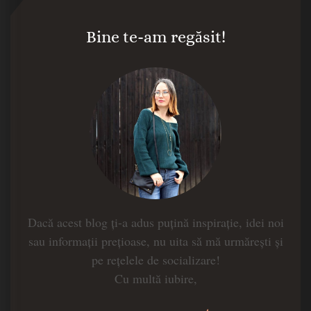
Bine te-am regăsit!
Dacă acest blog ți-a adus puțină inspirație, idei noi
sau informații prețioase, nu uita să mă urmărești și
pe rețelele de socializare!
Cu multă iubire,