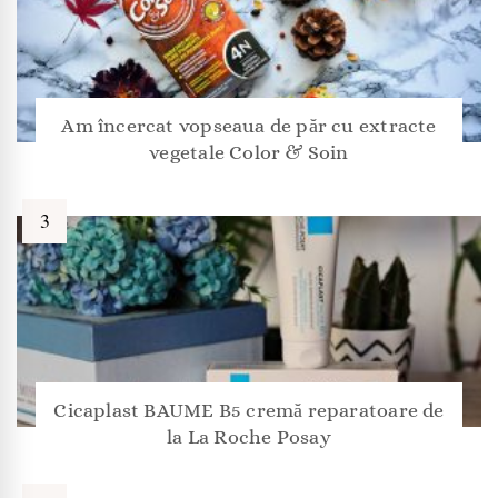
Am încercat vopseaua de păr cu extracte
vegetale Color & Soin
Cicaplast BAUME B5 cremă reparatoare de
la La Roche Posay