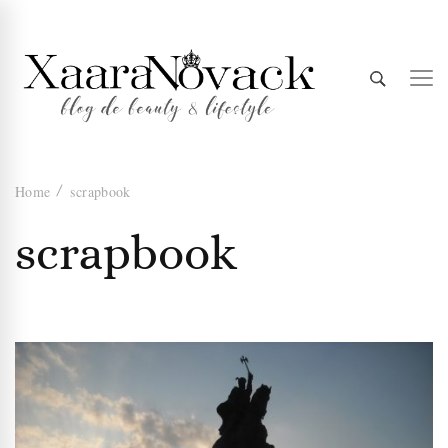
Xaara
blog de beauty & lifestyle
Home
scrapbook
Novack
scrapbook