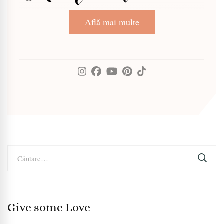
Află mai multe
Caută
după:
Give some Love