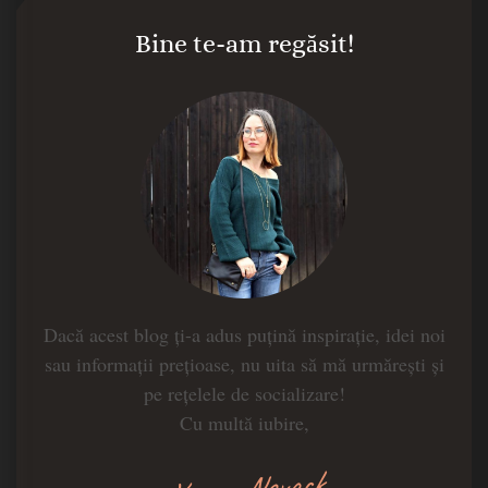
Bine te-am regăsit!
Dacă acest blog ți-a adus puțină inspirație, idei noi
sau informații prețioase, nu uita să mă urmărești și
pe rețelele de socializare!
Cu multă iubire,