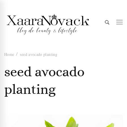
Xaara
blog de beauty & lifestyle
Home
seed avocado planting
Novack
seed avocado
planting