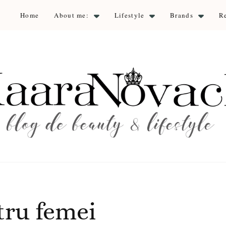
Home
About me:
Lifestyle
Brands
R
aara Nova
auty & lifestyle
tru femei