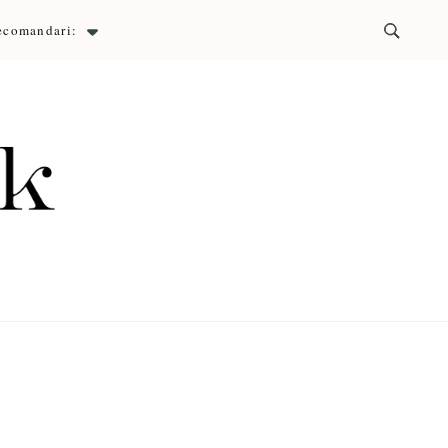
ecomandari:
ck