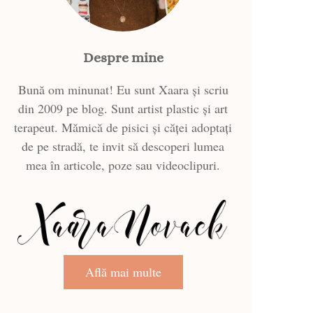
Despre mine
Bună om minunat! Eu sunt Xaara și scriu
din 2009 pe blog. Sunt artist plastic și art
terapeut. Mămică de pisici și căței adoptați
de pe stradă, te invit să descoperi lumea
mea în articole, poze sau videoclipuri.
Află mai multe