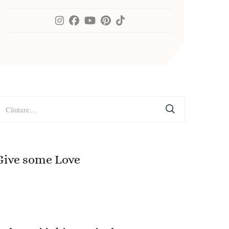
aută
upă:
Give some Love