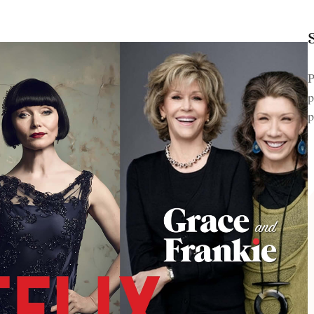
P
p
p