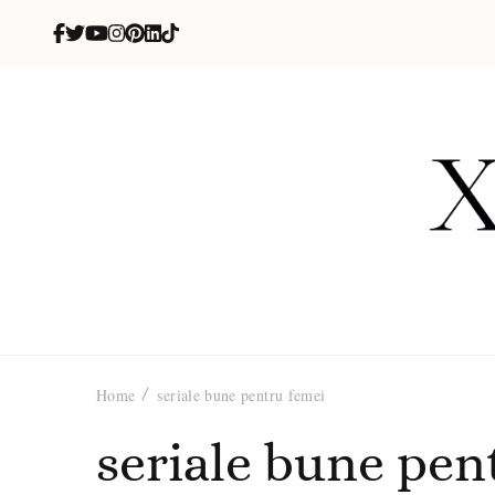
X
blog de be
Home
seriale bune pentru femei
seriale bune pen