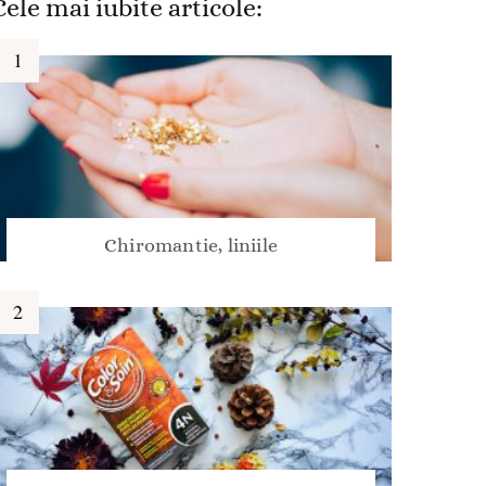
Cele mai iubite articole:
Chiromantie, liniile