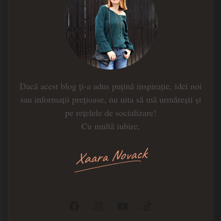
Dacă acest blog ți-a adus puțină inspirație, idei noi
sau informații prețioase, nu uita să mă urmărești și
pe rețelele de socializare!
Cu multă iubire,
Xaara Novack