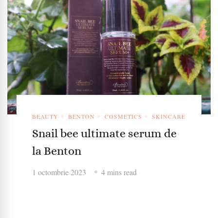
BEAUTY
BENTON
COSMETICS
SKINCARE
Snail bee ultimate serum de
la Benton
1 octombrie 2023
4 mins read