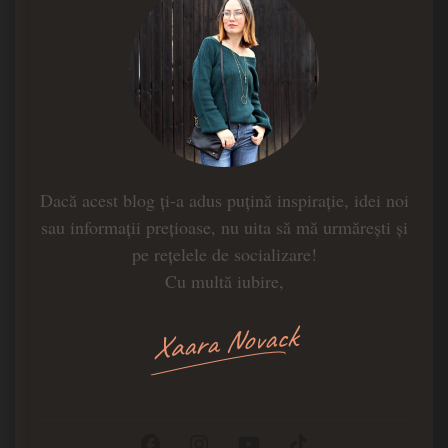
Dacă acest blog ți-a adus puțină inspirație, idei noi
sau informații prețioase, nu uita să mă urmărești și
pe rețelele de socializare!
Cu multă iubire,
Xaara Novack