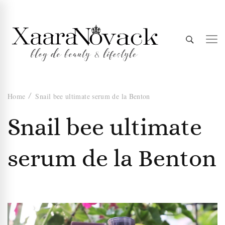
Xaara
blog de beauty & lifestyle
Home
Snail bee ultimate serum de la Benton
Novack
Snail bee ultimate
serum de la Benton