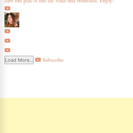
care imi plac si imi fac viata mai frumoasa. Enjoy!
Subscribe
Load More...