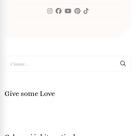
Caută
după:
Give some Love