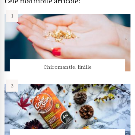
Cele mai iubite articole:
Chiromantie, liniile